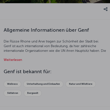
Allgemeine Informationen über Genf
Die Flüsse Rhone und Arve tragen zur Schönheit der Stadt bei.
Genf ist auch international von Bedeutung, da hier zahlreiche
internationale Organisationen wie die UN ihren Hauptsitz haben. Die
Alpen, der Genfersee, Parks, Museen und historische Bauwerke
Weiterlesen
machen die Stadt zu einem beliebten Reiseziel.
Genf ist bekannt für:
Wellness
Unterhaltung und Einkaufen
Natur und Wildtiere
Skifahren
Bergwelt