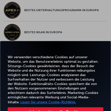
BESTES UNTERHALTUNGSPROGRAMM IN EUROPA
BESTES WLAN IN EUROPA
Wir verwenden verschiedene Cookies auf unserer
Facebook
Twitter
Instagram
YouTube
LinkedIn
TikTok
Blog
Whatsa
Website, um das Benutzererlebnis optimal zu gestalten.
Sitzungs-Cookies gewährleisten, dass der Besuch der
Website und die Nutzung ihrer Funktionen reibungslos
BUCHEN
ANGEBOTE
TURKISH
UND
ERLEBNIS
UND
HILFE
AIRLINES
MILES&SMIL
möglich sind. Leistungs-Cookies analysieren das
VERWALTEN
REISEZIELE
HOLIDAYS
Surfverhalten der Nutzer und verbessern die Leistung
der Website. Funktionalitäts-Cookies speichern die von
den Nutzern vorgenommenen Einstellungen und
erleichtern dadurch das Surferlebnis. Marketing-Cookies
Barrierefreiheit
Impressum
Datenschutz- und Cookie-Richtlinie
Rechtliche Hinweise
ermöglichen relevante Werbung und Social-Media-
Fluggastrechte
Cookie-Einstellungen ändern
Rechte betroffener Personen in der EU
Inhalte.
Lesen Sie unsere Cookie-Richtlinie.
49 69 86 799 849