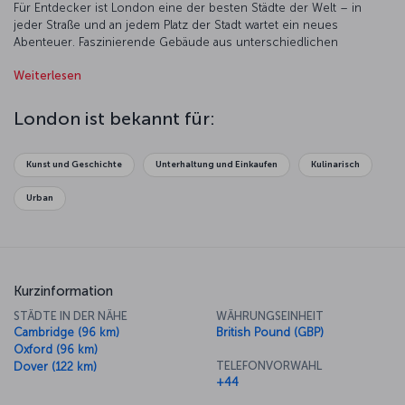
Für Entdecker ist London eine der besten Städte der Welt – in
jeder Straße und an jedem Platz der Stadt wartet ein neues
Abenteuer. Faszinierende Gebäude aus unterschiedlichen
Epochen, prachtvolle Plätze mit umwerfenden Denkmälern und
Weiterlesen
weitläufige Parks machen London wahrhaftig zu einer der
schönsten Städte der Welt. Machen Sie eine Bootsfahrt auf der
Themse im Herzen der Stadt, genießen Sie im London Eye
London ist bekannt für:
umwerfenden Ausblicke auf die Metropole oder besuchen Sie das
British Museum und entdecken Sie einige der größten
Errungenschaften der Menschheit. In London gibt es immer etwas
Kunst und Geschichte
Unterhaltung und Einkaufen
Kulinarisch
zu tun. Selbstverständlich können Sie den Tag mit einer Tasse
traditionellem britischem Tee oder einem Besuch der zahlreichen
Urban
Pubs der Stadt ausklingen lassen.
Kurzinformation
STÄDTE IN DER NÄHE
WÄHRUNGSEINHEIT
Cambridge (96 km)
British Pound (GBP)
Oxford (96 km)
TELEFONVORWAHL
Dover (122 km)
+44