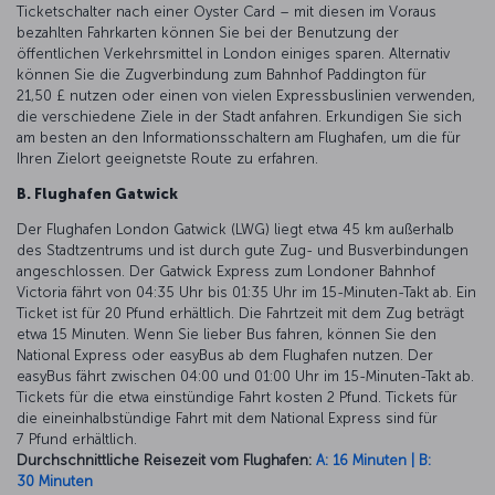
Ticketschalter nach einer Oyster Card – mit diesen im Voraus
bezahlten Fahrkarten können Sie bei der Benutzung der
öffentlichen Verkehrsmittel in London einiges sparen. Alternativ
können Sie die Zugverbindung zum Bahnhof Paddington für
21,50 £ nutzen oder einen von vielen Expressbuslinien verwenden,
die verschiedene Ziele in der Stadt anfahren. Erkundigen Sie sich
am besten an den Informationsschaltern am Flughafen, um die für
Ihren Zielort geeignetste Route zu erfahren.
B. Flughafen Gatwick
Der Flughafen London Gatwick (LWG) liegt etwa 45 km außerhalb
des Stadtzentrums und ist durch gute Zug- und Busverbindungen
angeschlossen. Der Gatwick Express zum Londoner Bahnhof
Victoria fährt von 04:35 Uhr bis 01:35 Uhr im 15-Minuten-Takt ab. Ein
Ticket ist für 20 Pfund erhältlich. Die Fahrtzeit mit dem Zug beträgt
etwa 15 Minuten. Wenn Sie lieber Bus fahren, können Sie den
National Express oder easyBus ab dem Flughafen nutzen. Der
easyBus fährt zwischen 04:00 und 01:00 Uhr im 15-Minuten-Takt ab.
Tickets für die etwa einstündige Fahrt kosten 2 Pfund. Tickets für
die eineinhalbstündige Fahrt mit dem National Express sind für
7 Pfund erhältlich.
Durchschnittliche Reisezeit vom Flughafen:
A: 16 Minuten | B:
30 Minuten