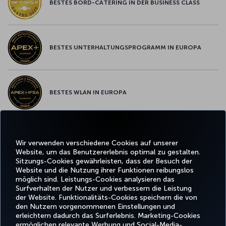
BESTES BORD-CATERING IN DER BUSINESS CLASS
BESTES UNTERHALTUNGSPROGRAMM IN EUROPA
BESTES WLAN IN EUROPA
Wir verwenden verschiedene Cookies auf unserer
Facebook
Twitter
Instagram
YouTube
LinkedIn
TikTok
Blog
Whatsa
Website, um das Benutzererlebnis optimal zu gestalten.
Sitzungs-Cookies gewährleisten, dass der Besuch der
Website und die Nutzung ihrer Funktionen reibungslos
BUCHEN
ANGEBOTE
TURKISH
möglich sind. Leistungs-Cookies analysieren das
UND
ERLEBNIS
UND
HILFE
AIRLINES
MILES&SMIL
VERWALTEN
REISEZIELE
HOLIDAYS
Surfverhalten der Nutzer und verbessern die Leistung
der Website. Funktionalitäts-Cookies speichern die von
den Nutzern vorgenommenen Einstellungen und
erleichtern dadurch das Surferlebnis. Marketing-Cookies
Barrierefreiheit
Impressum
Datenschutz- und Cookie-Richtlinie
Rechtliche Hinweise
ermöglichen relevante Werbung und Social-Media-