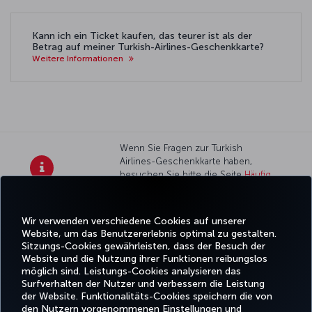
Kann ich ein Ticket kaufen, das teurer ist als der
Betrag auf meiner Turkish-Airlines-Geschenkkarte?
Weitere Informationen
Wenn Sie Fragen zur Turkish
Airlines-Geschenkkarte haben,
besuchen Sie bitte die Seite
Häufig
gestellte Fragen
.
Wir verwenden verschiedene Cookies auf unserer
Facebook
Twitter
Instagram
YouTube
LinkedIn
TikTok
Blog
Whatsa
Website, um das Benutzererlebnis optimal zu gestalten.
Sitzungs-Cookies gewährleisten, dass der Besuch der
Website und die Nutzung ihrer Funktionen reibungslos
BUCHEN
ANGEBOTE
TURKISH
möglich sind. Leistungs-Cookies analysieren das
UND
ERLEBNIS
UND
HILFE
AIRLINES
MILES&SMIL
VERWALTEN
REISEZIELE
HOLIDAYS
Surfverhalten der Nutzer und verbessern die Leistung
der Website. Funktionalitäts-Cookies speichern die von
den Nutzern vorgenommenen Einstellungen und