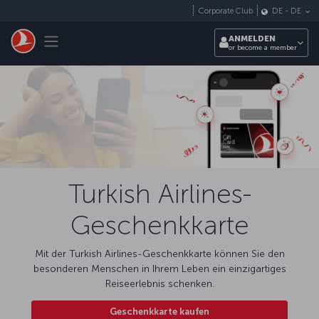
Zum Hauptmenü
Corporate Club
DE
-
DE
Toggle navigation
ANMELDEN
or become a member
Turkish Airlines-
Geschenkkarte
Mit der Turkish Airlines-Geschenkkarte können Sie den
besonderen Menschen in Ihrem Leben ein einzigartiges
Reiseerlebnis schenken.
Geschenkkarte kaufen