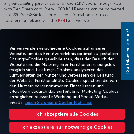
any participating partner store for each 1KD spent through POS
with Tier Green card. Every 1.000 KFH Rewards can be converted
into 220 Miles&Smiles. For detailed information about our
cooperation, please visit the
KFH
bank website.
Kontaktieren Sie uns!
Wir verwenden verschiedene Cookies auf unserer
Facebook
Twitter
Instagram
YouTube
LinkedIn
TikTok
Blog
Whatsa
Website, um das Benutzererlebnis optimal zu gestalten.
Sitzungs-Cookies gewährleisten, dass der Besuch der
Website und die Nutzung ihrer Funktionen reibungslos
BUCHEN
ANGEBOTE
TURKISH
möglich sind. Leistungs-Cookies analysieren das
UND
ERLEBNIS
UND
HILFE
AIRLINES
MILES&SMIL
VERWALTEN
REISEZIELE
HOLIDAYS
Surfverhalten der Nutzer und verbessern die Leistung
der Website. Funktionalitäts-Cookies speichern die von
den Nutzern vorgenommenen Einstellungen und
erleichtern dadurch das Surferlebnis. Marketing-Cookies
Barrierefreiheit
Impressum
Datenschutz- und Cookie-Richtlinie
Rechtliche Hinweise
ermöglichen relevante Werbung und Social-Media-
Fluggastrechte
Cookie-Einstellungen ändern
Rechte betroffener Personen in der EU
Inhalte.
Lesen Sie unsere Cookie-Richtlinie.
49 69 86 799 849
Ich akzeptiere alle Cookies
Turkish Airlines Copyright © 1996–2025 Die Turkish Airlines Miles&Smiles Mastercard Gold Kreditkarte wird von der Advanzia
Bank S.A. gemäß einer Lizenz von Mastercard International ausgegeben. ¹ Der Mastercard-Wechselkurs, der für Zahlungen
Ich akzeptiere nur notwendige Cookies
in Fremdwährungen verwendet wird, enthält einen Aufschlag. Für weitere Informationen besuchen Sie bitte
https://travelprepaid.mastercard.com/rates
.² Für Bargeldabhebungen am Schalter/am Geldautomaten werden Zinsen