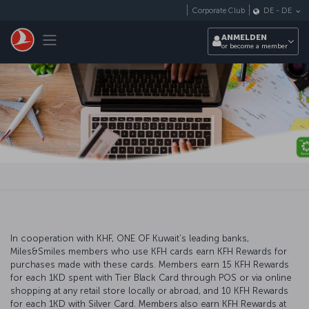
Zum Hauptmenü
Corporate Club
DE
-
DE
Toggle navigation
ANMELDEN
or become a member
In cooperation with KHF, ONE OF Kuwait’s leading banks,
Miles&Smiles members who use KFH cards earn KFH Rewards for
purchases made with these cards. Members earn 15 KFH Rewards
for each 1KD spent with Tier Black Card through POS or via online
shopping at any retail store locally or abroad, and 10 KFH Rewards
for each 1KD with Silver Card. Members also earn KFH Rewards at