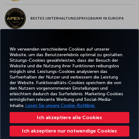
BESTES UNTERHALTUNGSPROGRAMM IN EUROPA
BESTES WLAN IN EUROPA
Wir verwenden verschiedene Cookies auf unserer
Website, um das Benutzererlebnis optimal zu gestalten.
Sitzungs-Cookies gewährleisten, dass der Besuch der
Website und die Nutzung ihrer Funktionen reibungslos
möglich sind. Leistungs-Cookies analysieren das
Surfverhalten der Nutzer und verbessern die Leistung
Facebook
Twitter
Instagram
YouTube
LinkedIn
TikTok
Blog
Pinterest
What
der Website. Funktionalitäts-Cookies speichern die von
den Nutzern vorgenommenen Einstellungen und
erleichtern dadurch das Surferlebnis. Marketing-Cookies
BUCHEN
ANGEBOTE
CORPO
UND
ERLEBNIS
UND
HILFE
MILES&SMILES
ermöglichen relevante Werbung und Social-Media-
CLU
VERWALTEN
REISEZIELE
Inhalte.
Lesen Sie unsere Cookie-Richtlinie.
Ich akzeptiere alle Cookies
Barrierefreiheit
Datenschutz- und Cookie-Richtlinie
Rechtliche Hinweise
Fluggastrechte
Ich akzeptiere nur notwendige Cookies
Cookie-Einstellungen ändern
US DOT Kundenserviceplan
Rechte betroffener Personen in der EU