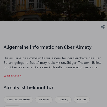
Allgemeine Informationen über Almaty
Die am Fuße des Zailiysky Alatau, einem Teil der Bergkette des Tien
Schan, gelegene Stadt Almaty lockt mit unzähligen Theater-, Ballett-
und Opernhäusern. Die vielen kulturellen Veranstaltungen in der
Stadt sollten Sie sich nicht entgehen lassen. Hier einige Fakten zu
Weiterlesen
dieser schönen Stadt.
Almaty ist bekannt für:
Natur und Wildtiere
Skifahren
Trekking
Klettern