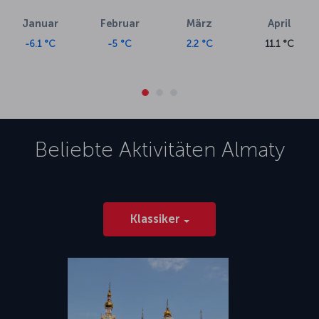
Januar
Februar
März
April
-6.1 °C
-5 °C
2.2 °C
11.1 °C
Beliebte Aktivitäten
Almaty
Klassiker