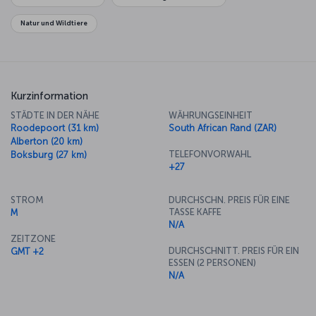
neue Faszination für die Planeten und den Weltraum. Dagegen
können Sie von der 50. Etage des Carlton Center aus luftiger Höhe
Natur und Wildtiere
auf die Stadt hinabblicken. Johannesburg gehört zweifellos zu den
Highlights des Kontinents und lässt Sie eine unbekannte Seite
Afrikas erleben.
Kurzinformation
STÄDTE IN DER NÄHE
WÄHRUNGSEINHEIT
Roodepoort (31 km)
South African Rand (ZAR)
Alberton (20 km)
TELEFONVORWAHL
Boksburg (27 km)
+27
STROM
DURCHSCHN. PREIS FÜR EINE
TASSE KAFFE
M
N/A
ZEITZONE
DURCHSCHNITT. PREIS FÜR EIN
GMT +2
ESSEN (2 PERSONEN)
N/A