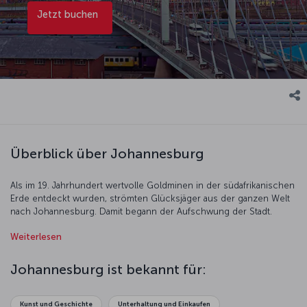
Jetzt buchen
Überblick über Johannesburg
Als im 19. Jahrhundert wertvolle Goldminen in der südafrikanischen
Erde entdeckt wurden, strömten Glücksjäger aus der ganzen Welt
nach Johannesburg. Damit begann der Aufschwung der Stadt.
Aufgrund ihrer Schönheit und reichen Geschichte gehört die Stadt
Weiterlesen
heute zu den beliebtesten Reisezielen auf dem Globus. Machen
Sie während Ihres Besuchs unbedingt einen Abstecher in das
MuseuMAfricA, wo die Geschichte Johannesburgs anschaulich
Johannesburg ist bekannt für:
präsentiert wird. In der Ausstellung „Sound of the City“ (Klänge der
Stadt) erklingen afrikanische Rhythmen, die mitreißende
Lebensfreude verbreiten. Das Johannesburg Planetarium weckt
Kunst und Geschichte
Unterhaltung und Einkaufen