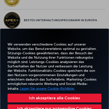
BESTES UNTERHALTUNGSPROGRAMM IN EUROPA
BESTES WLAN IN EUROPA
Wir verwenden verschiedene Cookies auf unserer
Website, um das Benutzererlebnis optimal zu gestalten.
Sitzungs-Cookies gewährleisten, dass der Besuch der
Website und die Nutzung ihrer Funktionen reibungslos
möglich sind. Leistungs-Cookies analysieren das
Surfverhalten der Nutzer und verbessern die Leistung
Facebook
Twitter
Instagram
YouTube
LinkedIn
TikTok
Blog
Pinterest
What
der Website. Funktionalitäts-Cookies speichern die von
den Nutzern vorgenommenen Einstellungen und
erleichtern dadurch das Surferlebnis. Marketing-Cookies
BUCHEN
ANGEBOTE
CORPO
UND
ERLEBNIS
UND
HILFE
MILES&SMILES
ermöglichen relevante Werbung und Social-Media-
CLU
VERWALTEN
REISEZIELE
Inhalte.
Lesen Sie unsere Cookie-Richtlinie.
Ich akzeptiere alle Cookies
Barrierefreiheit
Datenschutz- und Cookie-Richtlinie
Rechtliche Hinweise
Fluggastrechte
Ich akzeptiere nur notwendige Cookies
Cookie-Einstellungen ändern
US DOT Kundenserviceplan
Rechte betroffener Personen in der EU