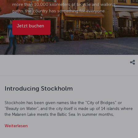
more than 10,000 kilometers of bicycle and walking
paths, the country has something for everyone.
Jetzt buchen
Introducing Stockholm
Stockholm has been given names like the "City of Bridges" or
"Beauty on Water", and the city itself is made up of 14 islands where
the Malaren Lake meets the Baltic Sea. In summer months,
Stockholm is treated to what are known as "white nights", and
Weiterlesen
going out to Stureplan and enjoying the vibrant nightlife is
particularly special. In winter months, the sun barely rises, snow
covers the ground, and the frozen Malaren Lake becomes the