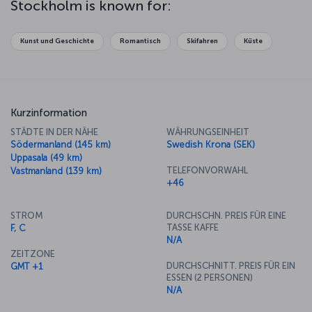
Stockholm is known for:
perfect place to try your hand at some ice-skating. While the
atmosphere of Stockholm changes with the seasons, you'll be
sure to enjoy its natural beauty, history and culture whatever the
Kunst und Geschichte
Romantisch
Skifahren
Küste
time of year.
Kurzinformation
STÄDTE IN DER NÄHE
WÄHRUNGSEINHEIT
Södermanland (145 km)
Swedish Krona (SEK)
Uppasala (49 km)
TELEFONVORWAHL
Vastmanland (139 km)
+46
STROM
DURCHSCHN. PREIS FÜR EINE
TASSE KAFFE
F, C
N/A
ZEITZONE
DURCHSCHNITT. PREIS FÜR EIN
GMT +1
ESSEN (2 PERSONEN)
N/A