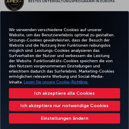
BESTES UNTERHALTUNGSPROGRAMM IN EUROPA
BESTES WLAN IN EUROPA
Wir verwenden verschiedene Cookies auf unserer
Website, um das Benutzererlebnis optimal zu gestalten.
Sitzungs-Cookies gewährleisten, dass der Besuch der
Website und die Nutzung ihrer Funktionen reibungslos
möglich sind. Leistungs-Cookies analysieren das
Surfverhalten der Nutzer und verbessern die Leistung
Facebook
Twitter
Instagram
YouTube
LinkedIn
TikTok
Blog
Pinterest
What
der Website. Funktionalitäts-Cookies speichern die von
den Nutzern vorgenommenen Einstellungen und
erleichtern dadurch das Surferlebnis. Marketing-Cookies
BUCHEN
ANGEBOTE
CORPO
UND
ERLEBNIS
UND
HILFE
MILES&SMILES
ermöglichen relevante Werbung und Social-Media-
CLU
VERWALTEN
REISEZIELE
Inhalte.
Lesen Sie unsere Cookie-Richtlinie.
Ich akzeptiere alle Cookies
Barrierefreiheit
Datenschutz- und Cookie-Richtlinie
Rechtliche Hinweise
Fluggastrechte
Ich akzeptiere nur notwendige Cookies
Cookie-Einstellungen ändern
US DOT Kundenserviceplan
Rechte betroffener Personen in der EU
Turkish Airlines Copyright © 1996 – 2026
Einstellungen ändern