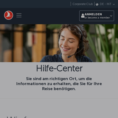
Zum Hauptmenü
Corporate Club
DE
-
INT
Toggle navigation
ANMELDEN
or become a member
Hilfe-Center
Sie sind am richtigen Ort, um die
Informationen zu erhalten, die Sie für Ihre
Reise benötigen.