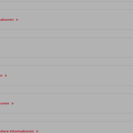
mationen
en
tionen
itere Informationen