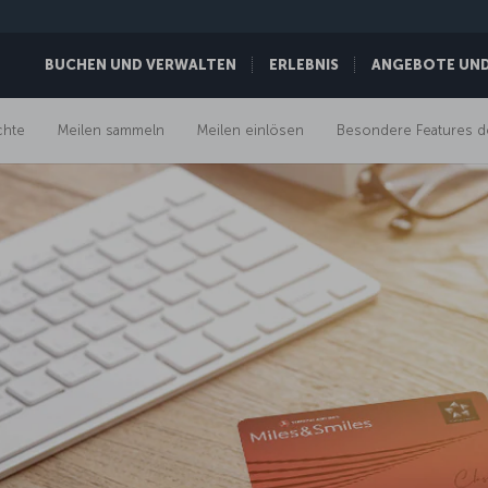
BUCHEN UND VERWALTEN
ERLEBNIS
ANGEBOTE UND 
chte
Meilen sammeln
Meilen einlösen
Besondere Features d