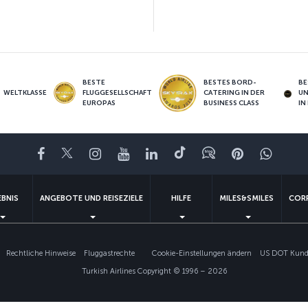
BESTE
BESTES BORD-
BE
WELTKLASSE
FLUGGESELLSCHAFT
CATERING IN DER
U
EUROPAS
BUSINESS CLASS
IN
Facebook
Twitter
Instagram
YouTube
LinkedIn
TikTok
Blog
Pinterest
What
EBNIS
ANGEBOTE UND REISEZIELE
HILFE
MILES&SMILES
COR
Rechtliche Hinweise
Fluggastrechte
Cookie-Einstellungen ändern
US DOT Kunde
Turkish Airlines Copyright © 1996 – 2026