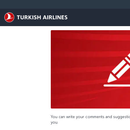
Zum Hauptmenü
Feedbacks
You can write your comments and suggestio
you.