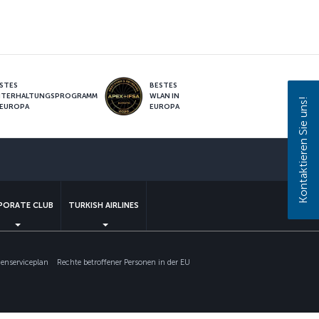
STES
BESTES
NTERHALTUNGSPROGRAMM
WLAN IN
Kontaktieren Sie uns!
 EUROPA
EUROPA
sApp
PORATE CLUB
TURKISH AIRLINES
nserviceplan
Rechte betroffener Personen in der EU