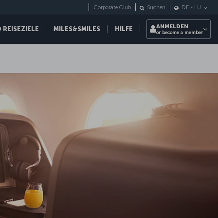
Corporate Club
Suchen
DE
-
LU
ANMELDEN
REISEZIELE
MILES&SMILES
HILFE
or become a member