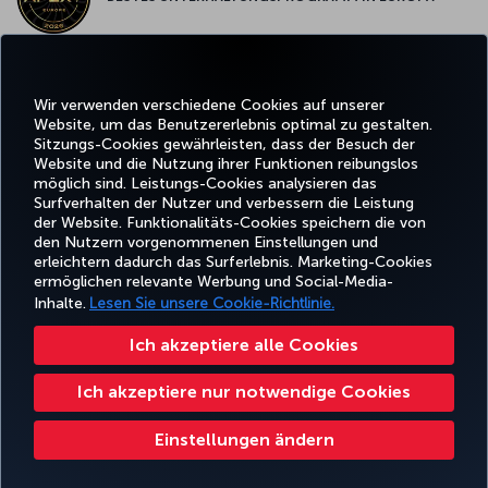
BESTES WLAN IN EUROPA
Wir verwenden verschiedene Cookies auf unserer
Website, um das Benutzererlebnis optimal zu gestalten.
Sitzungs-Cookies gewährleisten, dass der Besuch der
Website und die Nutzung ihrer Funktionen reibungslos
möglich sind. Leistungs-Cookies analysieren das
Surfverhalten der Nutzer und verbessern die Leistung
Facebook
Twitter
Instagram
YouTube
LinkedIn
TikTok
Blog
Pinterest
What
der Website. Funktionalitäts-Cookies speichern die von
den Nutzern vorgenommenen Einstellungen und
erleichtern dadurch das Surferlebnis. Marketing-Cookies
BUCHEN
ANGEBOTE
CORPO
UND
ERLEBNIS
UND
HILFE
MILES&SMILES
ermöglichen relevante Werbung und Social-Media-
CLU
VERWALTEN
REISEZIELE
Inhalte.
Lesen Sie unsere Cookie-Richtlinie.
Ich akzeptiere alle Cookies
Barrierefreiheit
Datenschutz- und Cookie-Richtlinie
Rechtliche Hinweise
Fluggastrechte
Ich akzeptiere nur notwendige Cookies
Cookie-Einstellungen ändern
US DOT Kundenserviceplan
Rechte betroffener Personen in der EU
Turkish Airlines Copyright © 1996 – 2026
Einstellungen ändern