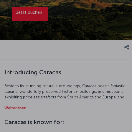
Jetzt buchen
Introducing Caracas
Besides its stunning natural surroundings, Caracas boasts fantastic
cuisine, wonderfully preserved historical buildings, and museums
exhibiting priceless artefacts from South America and Europe, and
is regarded as the cultural heart of Venezuela. Ruled by the Spanish
Weiterlesen
th
until the 19
century, Venezuela's history has been turbulent at
times, but the influence of the country's founder and liberator,
Simón Bolívar (or "El Libertador"), can be felt all around the streets
Caracas is known for:
and buildings of Caracas.