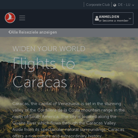
Zum Hauptmenü
Corporate Club
DE
-
LU
Toggle navigation
ANMELDEN
or become a member
Alle Reiseziele anzeigen
WIDEN YOUR WORLD
Flights to
Caracas
Caracas, the capital of Venezuela, is set in the stunning
valley of the Cordillera de la Costa mountain range in the
north of South America. The city is located along the
Guaire River which flows through the Caracas Valley.
Aside from its spectacular natural surroundings, Caracas
offers a rich culture and extraordinary history.