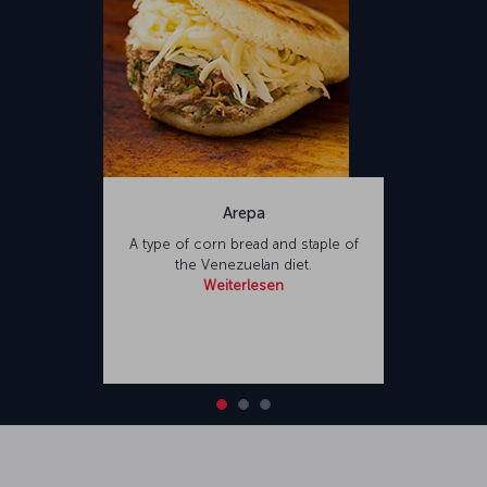
Arepa
A type of corn bread and staple of
the Venezuelan diet.
Weiterlesen