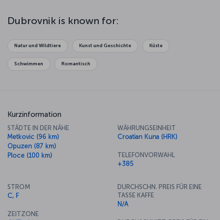
Dubrovnik is known for:
Natur und Wildtiere
Kunst und Geschichte
Küste
Schwimmen
Romantisch
Kurzinformation
STÄDTE IN DER NÄHE
WÄHRUNGSEINHEIT
Metkovic (96 km)
Croatian Kuna (HRK)
Opuzen (87 km)
TELEFONVORWAHL
Ploce (100 km)
+385
STROM
DURCHSCHN. PREIS FÜR EINE
TASSE KAFFE
C, F
N/A
ZEITZONE