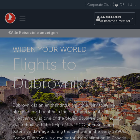
Zum Hauptmenü
Corporate Club
DE
-
LU
Toggle navigation
ANMELDEN
or become a member
Alle Reiseziele anzeigen
WIDEN YOUR WORLD
Flights to
Dubrovnik
Dubrovnik is an enchanting city with a fairy tale-like
atmosphere. Located in the north of Dalmatia, this
Croatian city is one of the oldest Balkan cities. The city
was rebuilt with the help of UNESCO after suffering
extensive damage during the civil war in the early 1990s.
Today, Dubrovnik is a major tourist destination in Croatia.