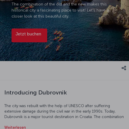
The combination of the old and the new makes this
historical city a fascinating place to visit! Let’s have a
closer look at this beautiful city.
Jetzt buchen
Introducing Dubrovnik
The city was rebuilt with the help of UNESCO after suffering
extensive damage during the civil war in the early 1990s. Today,
Dubrovnik is a major tourist destination in Croatia. The combination
of the old and the new makes this historical city a fascinating place
Weiterlesen
to visit! Let’s have a closer look at this beautiful city.