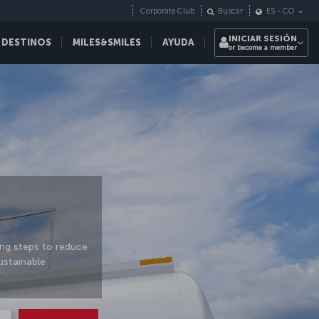
Corporate Club
Buscar
ES
-
CO
INICIAR SESIÓN
 DESTINOS
MILES&SMILES
AYUDA
or become a member
ing steps to reduce
ustainable