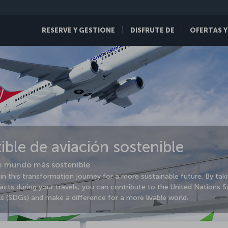
RESERVE Y GESTIONE
DISFRUTE DE
OFERTAS Y
ble de aviación sostenible
un mundo más sostenible
oin this transformation journey for a more sustainable future. By tak
cts during your travels, you can contribute to the United Nations S
 (SDGs) and make a difference for a more livable world.