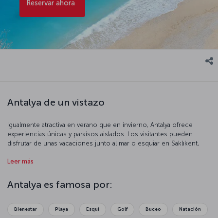
Reservar ahora
Antalya de un vistazo
Igualmente atractiva en verano que en invierno, Antalya ofrece
experiencias únicas y paraísos aislados. Los visitantes pueden
disfrutar de unas vacaciones junto al mar o esquiar en Saklıkent,
hacer excursiones de rafting en el cañón de Köprülü y descubrir
Leer más
las riquezas culturales de los museos de la ciudad. Para los
amantes de la arqueología y la historia, Antalya está llena de
sorpresas: dentro de las fronteras de la región se encuentran
las
Antalya es famosa por:
ciudades antiguas más importantes de Türkiye
, como Perge, Side,
Fasélide, Olympos y Termeso. Cree recuerdos coloridos con un
concierto en el majestuoso anfiteatro de la antigua ciudad de
Bienestar
Playa
Esquí
Golf
Buceo
Natación
Aspendos o pasee tranquilamente por las pintorescas calles de