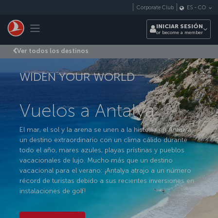
Saltar al contenido principal
Corporate Club
ES
-
CO
Toggle navigation
INICIAR SESIÓN
or become a member
Ver todos los destinos
WIDEN YOUR WORLD
Vuelos a Antalya
El mar, el sol y la arena se unen a la historia en Antalya,
un destino extraordinario con un clima cálido durante
todo el año, mares azules, playas prístinas y pueblos
vacacionales de lujo. Mucho más que un destino
vacacional para el verano: ¡Antalya atrajo a un número
récord de turistas debido a sus recientes inversiones en
instalaciones de golf!