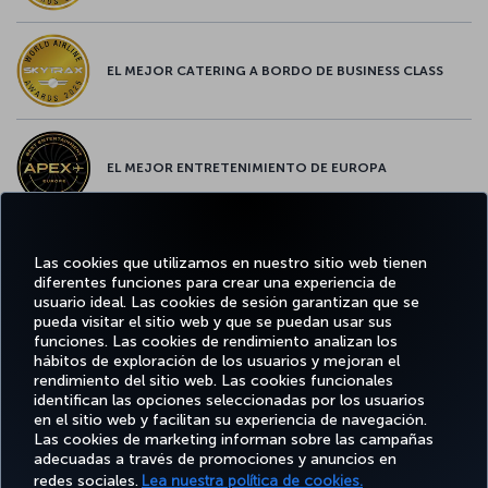
EL MEJOR CATERING A BORDO DE BUSINESS CLASS
EL MEJOR ENTRETENIMIENTO DE EUROPA
Las cookies que utilizamos en nuestro sitio web tienen
EL MEJOR WIFI DE EUROPA
diferentes funciones para crear una experiencia de
usuario ideal. Las cookies de sesión garantizan que se
pueda visitar el sitio web y que se puedan usar sus
funciones. Las cookies de rendimiento analizan los
hábitos de exploración de los usuarios y mejoran el
Facebook
Twitter
Instagram
YouTube
LinkedIn
TikTok
Blog
rendimiento del sitio web. Las cookies funcionales
identifican las opciones seleccionadas por los usuarios
en el sitio web y facilitan su experiencia de navegación.
OFERTAS
Las cookies de marketing informan sobre las campañas
RESERVE Y
DISFRUTE
CL
Y
AYUDA
MILES&SMILES
adecuadas a través de promociones y anuncios en
GESTIONE
DE
CORPO
DESTINOS
redes sociales.
Lea nuestra política de cookies.