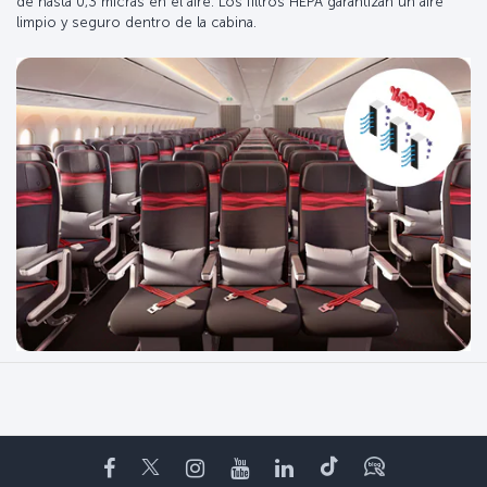
de hasta 0,3 micras en el aire. Los filtros HEPA garantizan un aire
limpio y seguro dentro de la cabina.
Facebook
Twitter
Instagram
YouTube
LinkedIn
TikTok
Blog