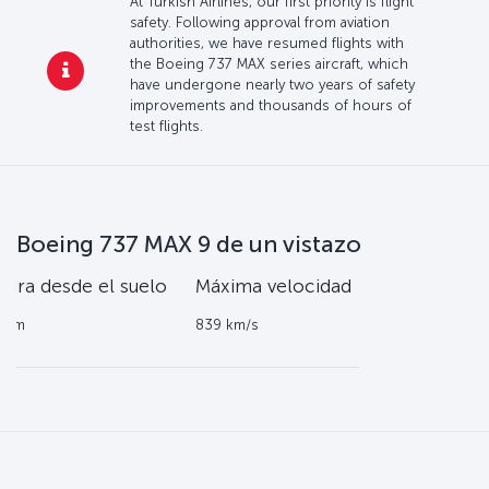
At Turkish Airlines, our first priority is flight
safety. Following approval from aviation
authorities, we have resumed flights with
the Boeing 737 MAX series aircraft, which
have undergone nearly two years of safety
improvements and thousands of hours of
test flights.
Boeing 737 MAX 9 de un vistazo
ltura desde el suelo
Máxima
velocidad
.9 m
839 km/s