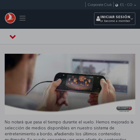
Saltar al contenido principal
Corporate Club
ES
-
CO
Toggle navigation
INICIAR SESIÓN
or become a member
No notará que pasa el tiempo durante el vuelo. Hemos mejorado la
selección de medios disponibles en nuestro sistema de
entretenimiento a bordo, añadiendo los últimos contenidos
multimedia. Se puede encontrar una gran oferta de contenidos