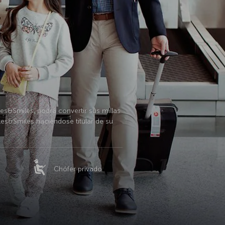
les&Smiles, podrá convertir sus millas
iles&Smiles haciéndose titular de su
Chófer privado