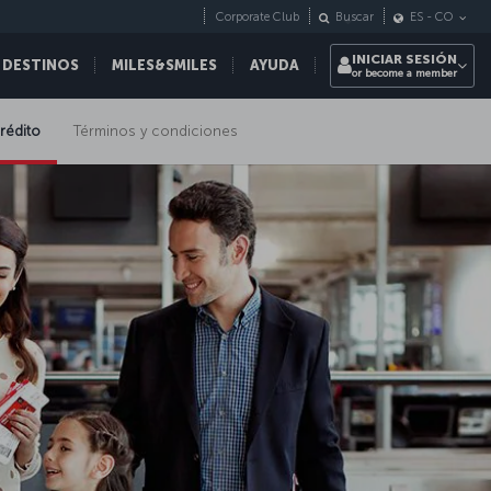
Corporate Club
Buscar
ES
-
CO
INICIAR SESIÓN
 DESTINOS
MILES&SMILES
AYUDA
or become a member
crédito
Términos y condiciones