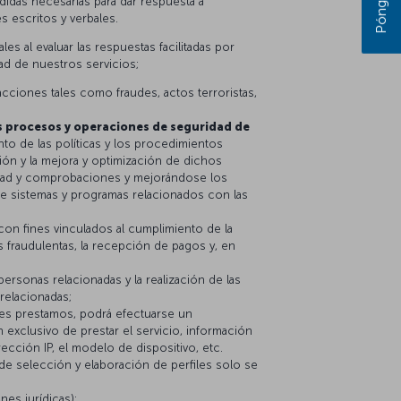
didas necesarias para dar respuesta a
s escritos y verbales.
s al evaluar las respuestas facilitadas por
dad de nuestros servicios;
racciones tales como fraudes, actos terroristas,
os procesos y operaciones de seguridad de
nto de las políticas y los procedimientos
ión y la mejora y optimización de dichos
uridad y comprobaciones y mejorándose los
bre sistemas y programas relacionados con las
con fines vinculados al cumplimiento de la
es fraudulentas, la recepción de pagos y, en
personas relacionadas y la realización de las
relacionadas;
 les prestamos, podrá efectuarse un
 exclusivo de prestar el servicio, información
rección IP, el modelo de dispositivo, etc.
s de selección y elaboración de perfiles solo se
nes jurídicas):