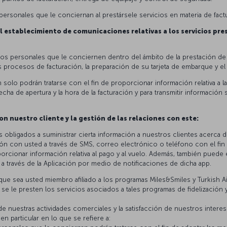
ersonales que le conciernan al prestársele servicios en materia de factu
el establecimiento de comunicaciones relativas a los servicios pr
tos personales que le conciernen dentro del ámbito de la prestación de s
os procesos de facturación, la preparación de su tarjeta de embarque y e
olo podrán tratarse con el fin de proporcionar información relativa a la 
cha de apertura y la hora de la facturación y para transmitir información 
 nuestro cliente y la gestión de las relaciones con este:
 obligados a suministrar cierta información a nuestros clientes acerca
n con usted a través de SMS, correo electrónico o teléfono con el fin 
porcionar información relativa al pago y al vuelo. Además, también pued
 a través de la Aplicación por medio de notificaciones de dicha app.
que sea usted miembro afiliado a los programas Miles&Smiles y Turkish Air
se le presten los servicios asociados a tales programas de fidelizació
nuestras actividades comerciales y la satisfacción de nuestros interese
, en particular en lo que se refiere a: