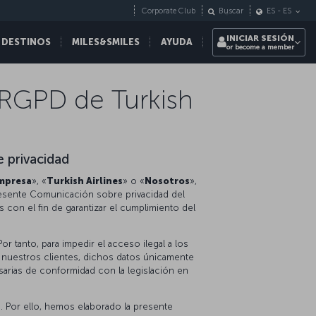
Corporate Club
Buscar
ES
-
ES
INICIAR SESIÓN
 DESTINOS
MILES&SMILES
AYUDA
or become a member
 RGPD de Turkish
 privacidad
mpresa
», «
Turkish Airlines
» o «
Nosotros
»,
presente Comunicación sobre privacidad del
s con el fin de garantizar el cumplimiento del
or tanto, para impedir el acceso ilegal a los
n nuestros clientes, dichos datos únicamente
arias de conformidad con la legislación en
 Por ello, hemos elaborado la presente