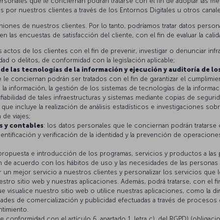
ersonales que le conciernan podrán tratarse con el fin de adoptar las me
as por nuestros clientes a través de los Entornos Digitales u otros canale
nes de nuestros clientes. Por lo tanto, podríamos tratar datos personale
n las encuestas de satisfacción del cliente, con el fin de evaluar la cali
 actos de los clientes con el fin de prevenir, investigar o denunciar inf
dad o delitos, de conformidad con la legislación aplicable;
de las tecnologías de la información y ejecución y auditoría de l
 le conciernan podrán ser tratados con el fin de garantizar el cumplimie
la información, la gestión de los sistemas de tecnologías de la informac
y fiabilidad de tales infraestructuras y sistemas mediante copias de seg
que incluye la realización de análisis estadísticos e investigaciones so
 de viajes;
s y contables
: los datos personales que le conciernan podrán tratarse 
dentificación y verificación de la identidad y la prevención de operacion
, propuesta e introducción de los programas, servicios y productos a las 
ón de acuerdo con los hábitos de uso y las necesidades de las personas 
ar un mejor servicio a nuestros clientes y personalizar los servicios que
ro sitio web y nuestras aplicaciones. Además, podrá tratarse, con el fin
 que visualice nuestro sitio web o utilice nuestras aplicaciones, como la di
tividades de comercialización y publicidad efectuadas a través de proceso
ntimiento.
de conformidad con el artículo 6, apartado 1, letra c), del RGPD) (obligacio