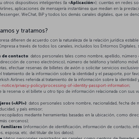
otros dispositivos inteligentes (la «
Aplicación
»); cuentas en redes so
irlines, aplicaciones de mensajería instantánea que median en la prestació
essenger, WeChat, BiP y todos los demás canales digitales, que se den
lamos y tratamos?
esa difieren de acuerdo con la naturaleza de la relación jurídica establec
presa a través de todos los canales, incluidos los Entornos Digitales, s
s de contacto
: datos personales tales como nombre, apellido, número d
(dirección de correo electrónico), número de teléfono y teléfono móvil
s, efectuar reservas de billetes de avión o solicitar servicios exclusiv
 tratamiento de la información sobre la identidad y el pasaporte, por fa
ish Airlines referida al tratamiento de la información sobre la identidad 
l-notice/privacy-policy/processing-of-identity-passport-information
;
e la reserva o el billete u otro tipo de información relacionada con sus
jeros («API»)
: datos personales sobre nombre, nacionalidad, fecha de 
ducidad, y país emisor;
recopilados mediante herramientas basadas en la ubicación, como direcc
s más cercanos);
s familiares
(información de identificación, información de contacto, inf
s, esposa, etc. del titular de los datos);
e
(datos personales registrados en canales como centros de llamadas, ex