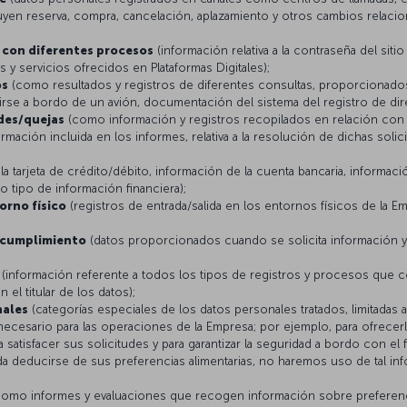
cluyen reserva, compra, cancelación, aplazamiento y otros cambios relaci
 con diferentes procesos
(información relativa a la contraseña del siti
y servicios ofrecidos en Plataformas Digitales);
os
(como resultados y registros de diferentes consultas, proporcionados p
birse a bordo de un avión, documentación del sistema del registro de dire
udes/quejas
(como información y registros recopilados en relación con l
ormación incluida en los informes, relativa a la resolución de dichas sol
a tarjeta de crédito/débito, información de la cuenta bancaria, informac
o tipo de información financiera);
orno físico
(registros de entrada/salida en los entornos físicos de la Em
e cumplimiento
(datos proporcionados cuando se solicita información y 
(información referente a todos los tipos de registros y procesos que 
 el titular de los datos);
nales
(categorías especiales de los datos personales tratados, limitadas 
necesario para las operaciones de la Empresa; por ejemplo, para ofrecerl
satisfacer sus solicitudes y para garantizar la seguridad a bordo con el f
a deducirse de sus preferencias alimentarias, no haremos uso de tal in
omo informes y evaluaciones que recogen información sobre preferenci