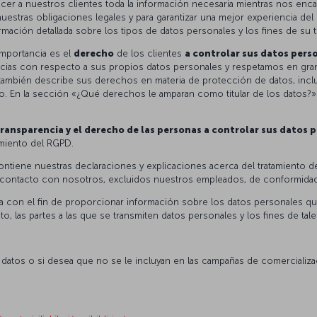
cer a nuestros clientes toda la información necesaria mientras nos enc
stras obligaciones legales y para garantizar una mejor experiencia del c
rmación detallada sobre los tipos de datos personales y los fines de su t
mportancia es el
derecho
de los clientes
a controlar sus datos pers
cias con respecto a sus propios datos personales y respetamos en gran
 también describe sus derechos en materia de protección de datos, incl
abo. En la sección «¿Qué derechos le amparan como titular de los datos
transparencia y el derecho de las personas a controlar sus datos 
imiento del RGPD.
ntiene nuestras declaraciones y explicaciones acerca del tratamiento d
en contacto con nosotros, excluidos nuestros empleados, de conformida
 con el fin de proporcionar información sobre los datos personales que 
nto, las partes a las que se transmiten datos personales y los fines de tal
datos o si desea que no se le incluyan en las campañas de comercializaci