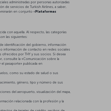
ciales administradas por personas autorizadas
n de servicios de Turkish Airlines, a saber,
ominarán en conjunto «
Plataformas
ida con aquella. Al respecto, las categorías
on las siguientes:
e identificación del gobierno, información
 o información de contacto en redes sociales
os ofrecidos por THY y sus socios. Si desea
vor, consulte la «Comunicación sobre la
y el pasaporte» publicada en
 vuelos, como su estado de salud o sus
nacimiento, género, tipo y número de sus
iones del aeropuerto, visualización del mapa,
ormación relacionada con la profesión y la
tractos de tarjetas de crédito, recibos de