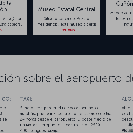
de la
Cañón
ión
Museo Estatal Central
Medeo aguar
en Almatý son
Situado cerca del Palacio
desean de
ta catedral,
Presidencial, este museo alberga
natur
s
Leer más
ción sobre el aeropuerto d
ICO:
TAXI:
ALQ
rto.
Si no quiere perder el tiempo esperando el
Viaje 
3,
autobús, puede ir al centro con el servicio de taxi
coche
s se
24 horas desde el aeropuerto. El coste medio de
descue
un taxi del aeropuerto al centro es de 2500-
alquil
tos
4000 tengues kazajos.
Alqui