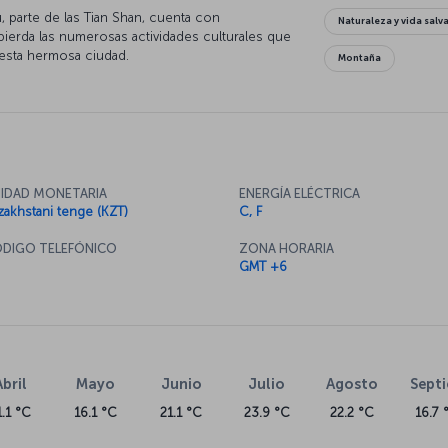
tu, parte de las Tian Shan, cuenta con
Naturaleza y vida salv
pierda las numerosas actividades culturales que
 esta hermosa ciudad.
Montaña
IDAD MONETARIA
ENERGÍA ELÉCTRICA
zakhstani tenge (KZT)
C, F
DIGO TELEFÓNICO
ZONA HORARIA
GMT +6
Abril
Mayo
Junio
Julio
Agosto
Sept
1.1 °C
16.1 °C
21.1 °C
23.9 °C
22.2 °C
16.7 