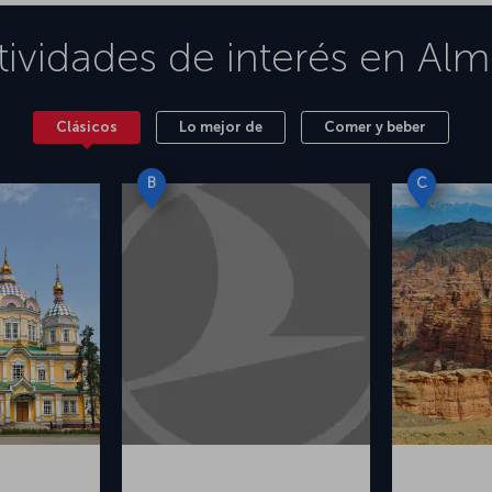
tividades de interés en
Alm
Clásicos
Lo mejor de
Comer y beber
B
C