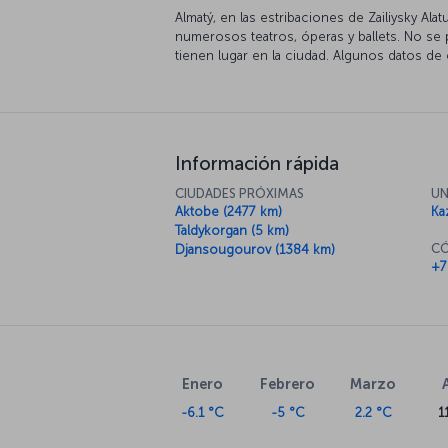
Almatý, en las estribaciones de Zailiysky Ala
numerosos teatros, óperas y ballets. No se 
tienen lugar en la ciudad. Algunos datos de
Información rápida
CIUDADES PRÓXIMAS
UN
Aktobe (2477 km)
Ka
Taldykorgan (5 km)
CÓ
Djansougourov (1384 km)
+7
Enero
Febrero
Marzo
-6.1 °C
-5 °C
2.2 °C
1