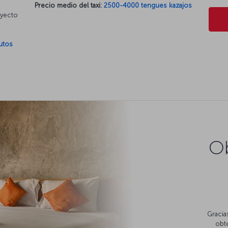
Precio medio del taxi:
2500-4000 tengues kazajos
ayecto
utos
Ob
Gracia
obte