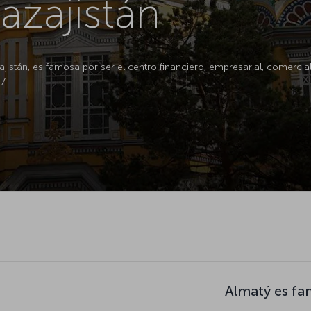
azajistán
stán, es famosa por ser el centro financiero, empresarial, comercial y 
7.
Almatý es fa