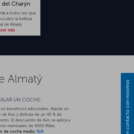
 del Charýn
da a todos los que
scubrir la belleza
al de Almatý.
Leer más
e Almatý
Póngase en contacto con nosotros
UILAR UN COCHE:
con beneficios adicionales. Alquile un
 de Avis y disfrute de un 40 % de
nto. El descuento de Avis se aplica a
eres mensuales de 4000 Millas.
ler de coche medio:
N/A