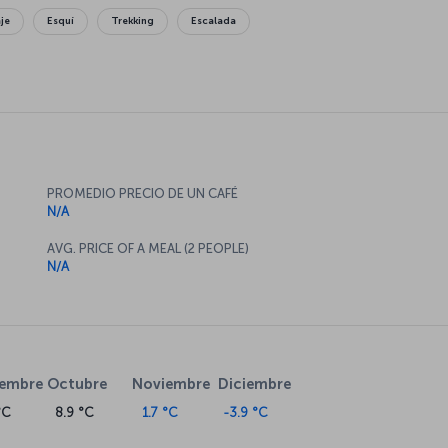
aje
Esquí
Trekking
Escalada
PROMEDIO PRECIO DE UN CAFÉ
N/A
AVG. PRICE OF A MEAL (2 PEOPLE)
N/A
iembre
Octubre
Noviembre
Diciembre
°C
8.9 °C
1.7 °C
-3.9 °C