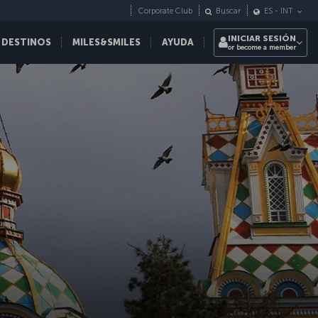
Corporate Club
Buscar
ES
-
INT
INICIAR SESIÓN
 DESTINOS
MILES&SMILES
AYUDA
or become a member