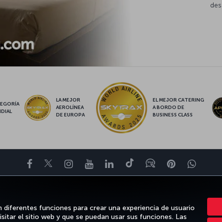
des
LA MEJOR
EL MEJOR CATERING
EGORÍA
AEROLÍNEA
A BORDO DE
DIAL
DE EUROPA
BUSINESS CLASS
Facebook
Twitter
Instagram
YouTube
LinkedIn
TikTok
Blog
Pinterest
What
TE DE
OFERTAS Y DESTINOS
AYUDA
MILES&SMILES
CLUB COR
n diferentes funciones para crear una experiencia de usuario
isitar el sitio web y que se puedan usar sus funciones. Las