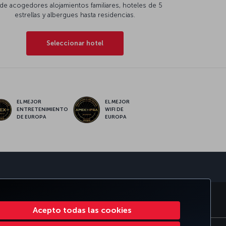
de acogedores alojamientos familiares, hoteles de 5
estrellas y albergues hasta residencias.
Seleccionar hotel
EL MEJOR
EL MEJOR
ENTRETENIMIENTO
WIFI DE
DE EUROPA
EUROPA
sApp
PORATIVO
TURKISH AIRLINES
Acepto todas las cookies