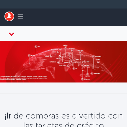
Saltar al contenido principal
Toggle navigation
¡Ir de compras es divertido con
las tarjetas de crédito