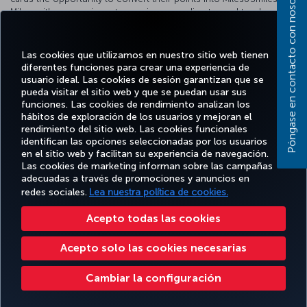
Póngase en contacto con nosotros
Miles, with conversion rates varying according to card type!
For detailed information about our cooperation, please visit
the
HSBC website
.
Las cookies que utilizamos en nuestro sitio web tienen
diferentes funciones para crear una experiencia de
usuario ideal. Las cookies de sesión garantizan que se
pueda visitar el sitio web y que se puedan usar sus
funciones. Las cookies de rendimiento analizan los
Facebook
Twitter
Instagram
YouTube
LinkedIn
TikTok
Blog
Pinterest
What
hábitos de exploración de los usuarios y mejoran el
rendimiento del sitio web. Las cookies funcionales
identifican las opciones seleccionadas por los usuarios
OFERTAS
en el sitio web y facilitan su experiencia de navegación.
RESERVE Y
DISFRUTE
CL
Y
AYUDA
MILES&SMILES
GESTIONE
DE
CORPO
Las cookies de marketing informan sobre las campañas
DESTINOS
adecuadas a través de promociones y anuncios en
redes sociales.
Lea nuestra política de cookies.
Accesibilidad
Política de privacidad y cookies
Aviso legal
Derechos de los pasajeros
Acepto todas las cookies
Cambiar la configuración de cookies
Programa de atención al cliente DOT de EE. UU.
Acepto solo las cookies necesarias
Derechos de los interesados de la UE
Cambiar la configuración
Turkish Airlines Copyright © 1996 - 2026