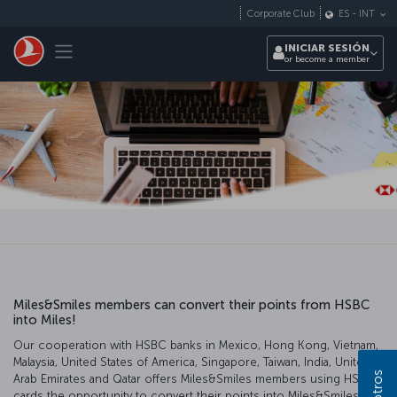
Saltar al contenido principal
Corporate Club
ES
-
INT
Toggle navigation
INICIAR SESIÓN
or become a member
Miles&Smiles members can convert their points from HSBC
into Miles!
Our cooperation with HSBC banks in Mexico, Hong Kong, Vietnam,
Malaysia, United States of America, Singapore, Taiwan, India, United
Arab Emirates and Qatar offers Miles&Smiles members using HSBC
cards the opportunity to convert their points into Miles&Smiles