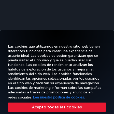
Las cookies que utilizamos en nuestro sitio web tienen
diferentes funciones para crear una experiencia de
usuario ideal. Las cookies de sesión garantizan que se
pueda visitar el sitio web y que se puedan usar sus
funciones. Las cookies de rendimiento analizan los
Facebook
Twitter
Instagram
YouTube
LinkedIn
TikTok
Blog
Pinterest
What
hábitos de exploración de los usuarios y mejoran el
rendimiento del sitio web. Las cookies funcionales
identifican las opciones seleccionadas por los usuarios
OFERTAS
en el sitio web y facilitan su experiencia de navegación.
RESERVE Y
DISFRUTE
CL
Y
AYUDA
MILES&SMILES
GESTIONE
DE
CORPO
Las cookies de marketing informan sobre las campañas
DESTINOS
adecuadas a través de promociones y anuncios en
redes sociales.
Lea nuestra política de cookies.
Accesibilidad
Política de privacidad y cookies
Aviso legal
Derechos de los pasajeros
Acepto todas las cookies
Cambiar la configuración de cookies
Programa de atención al cliente DOT de EE. UU.