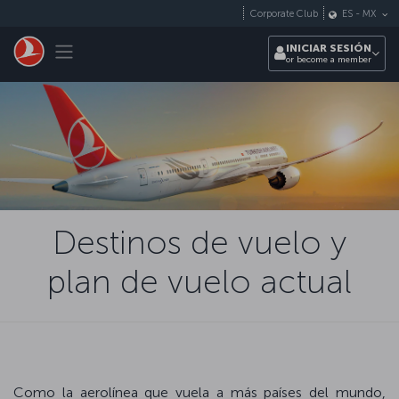
Saltar al contenido principal
Corporate Club
ES
-
MX
Toggle navigation
INICIAR SESIÓN
or become a member
Destinos de vuelo y
plan de vuelo actual
Como la aerolínea que vuela a más países del mundo,