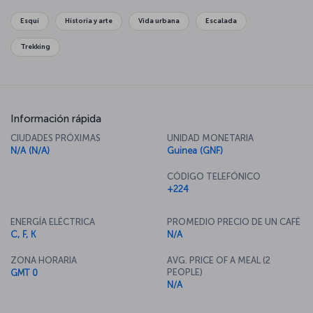
Esquí
Historia y arte
Vida urbana
Escalada
Trekking
Información rápida
CIUDADES PRÓXIMAS
UNIDAD MONETARIA
N/A (N/A)
Guinea (GNF)
CÓDIGO TELEFÓNICO
+224
ENERGÍA ELÉCTRICA
PROMEDIO PRECIO DE UN CAFÉ
C, F, K
N/A
ZONA HORARIA
AVG. PRICE OF A MEAL (2
PEOPLE)
GMT 0
N/A