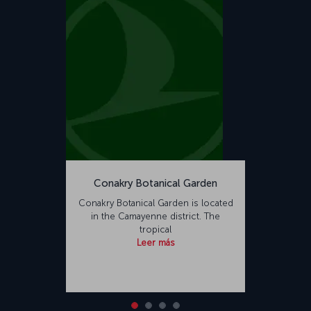
Conakry Botanical Garden
Conakry Botanical Garden is located
in the Camayenne district. The
tropical
Leer más