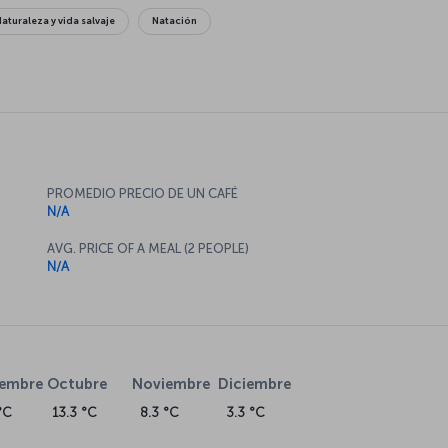
Naturaleza y vida salvaje
Natación
PROMEDIO PRECIO DE UN CAFÉ
N/A
AVG. PRICE OF A MEAL (2 PEOPLE)
N/A
iembre
Octubre
Noviembre
Diciembre
°C
13.3 °C
8.3 °C
3.3 °C