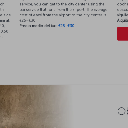
ich
service, you can get to the city center using the
coche
th
taxi service that runs from the airport. The average
descue
he side
cost of a taxi from the airport to the city center is
alquil
minal,
€25–€30.
Alqui
40,
Precio medio del taxi:
€25–€30
€0.50
es
Ob