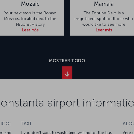
Mozaic
Mamaia
Your next stop is the Roman
The Danube Delta is a
Mosaics, located next to the
magnificent spot for those who
National History
would like to see more
Leer más
Leer más
MOSTRAR TODO
onstanta airport informati
ICO:
TAXI:
ALQ
ort and
If you don’t want to waste time waiting for the bus
Viaje 