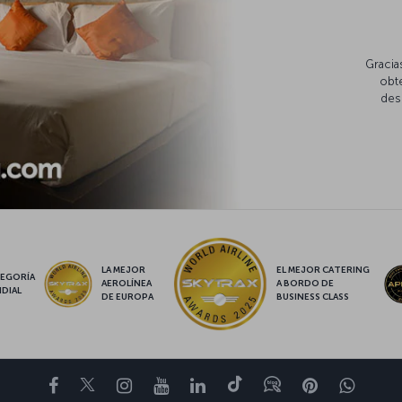
Gracia
obte
des
LA MEJOR
EL MEJOR CATERING
EGORÍA
AEROLÍNEA
A BORDO DE
DIAL
DE EUROPA
BUSINESS CLASS
Facebook
Twitter
Instagram
YouTube
LinkedIn
TikTok
Blog
Pinterest
What