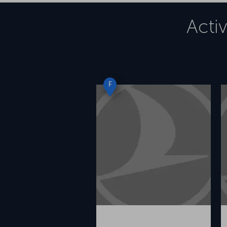
Acti
F