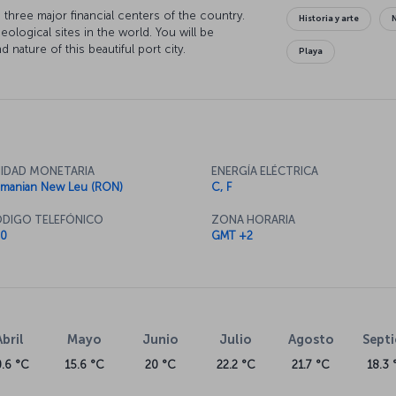
he three major financial centers of the country.
Historia y arte
ological sites in the world. You will be
d nature of this beautiful port city.
Playa
IDAD MONETARIA
ENERGÍA ELÉCTRICA
manian New Leu (RON)
C, F
DIGO TELEFÓNICO
ZONA HORARIA
0
GMT +2
Abril
Mayo
Junio
Julio
Agosto
Sept
0.6 °C
15.6 °C
20 °C
22.2 °C
21.7 °C
18.3 