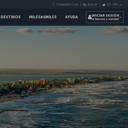
Corporate Club
Buscar
ES
-
MX
INICIAR SESIÓN
 DESTINOS
MILES&SMILES
AYUDA
or become a member