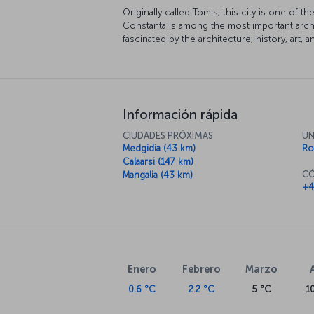
Originally called Tomis, this city is one of t
Constanta is among the most important arche
fascinated by the architecture, history, art, an
Información rápida
CIUDADES PRÓXIMAS
UN
Medgidia (43 km)
Ro
Calaarsi (147 km)
CÓ
Mangalia (43 km)
+4
Enero
Febrero
Marzo
0.6 °C
2.2 °C
5 °C
1