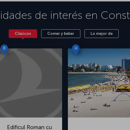
vidades de interés en
Const
Clásicos
Comer y beber
Lo mejor de
B
H
Edificul Roman cu