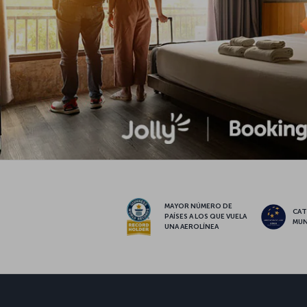
MAYOR NÚMERO DE
CAT
PAÍSES A LOS QUE VUELA
MUN
UNA AEROLÍNEA