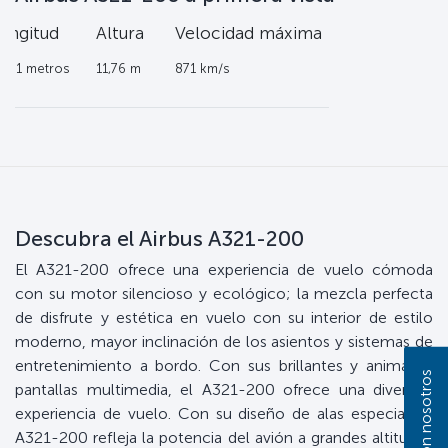
ongitud
Altura
Velocidad máxima
4,51 metros
11,76 m
871 km/s
Descubra el Airbus A321-200
El A321-200 ofrece una experiencia de vuelo cómoda
con su motor silencioso y ecológico; la mezcla perfecta
de disfrute y estética en vuelo con su interior de estilo
moderno, mayor inclinación de los asientos y sistemas de
entretenimiento a bordo. Con sus brillantes y animadas
pantallas multimedia, el A321-200 ofrece una divertida
experiencia de vuelo. Con su diseño de alas especial, el
A321-200 refleja la potencia del avión a grandes altitudes