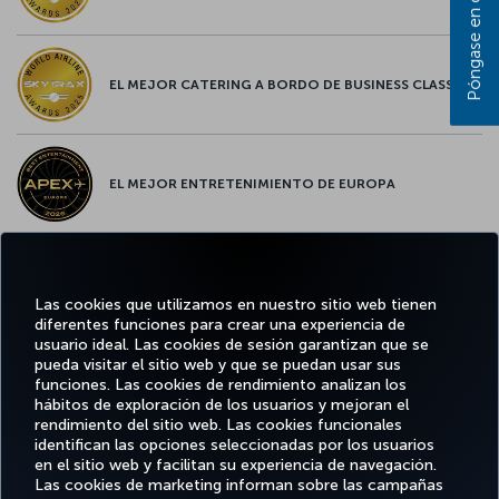
EL MEJOR CATERING A BORDO DE BUSINESS CLASS
EL MEJOR ENTRETENIMIENTO DE EUROPA
EL MEJOR WIFI DE EUROPA
Las cookies que utilizamos en nuestro sitio web tienen
diferentes funciones para crear una experiencia de
usuario ideal. Las cookies de sesión garantizan que se
pueda visitar el sitio web y que se puedan usar sus
funciones. Las cookies de rendimiento analizan los
Facebook
Twitter
Instagram
YouTube
LinkedIn
TikTok
Blog
Pinterest
What
hábitos de exploración de los usuarios y mejoran el
rendimiento del sitio web. Las cookies funcionales
identifican las opciones seleccionadas por los usuarios
OFERTAS
en el sitio web y facilitan su experiencia de navegación.
RESERVE Y
DISFRUTE
CL
Y
AYUDA
MILES&SMILES
GESTIONE
DE
CORPO
Las cookies de marketing informan sobre las campañas
DESTINOS