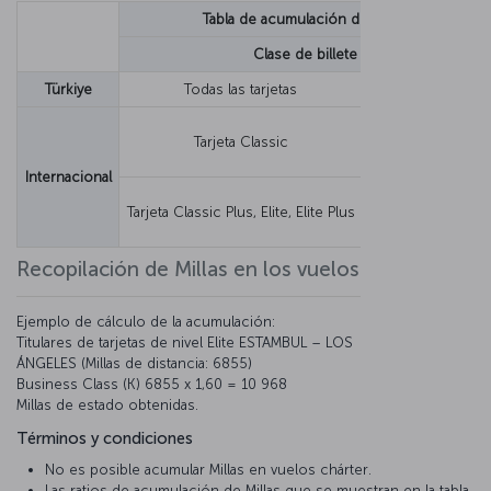
Tabla de acumulación de Millas
Clase de billete
Türkiye
Todas las tarjetas
Millas fijas
Tasa de ingresos
Tarjeta Classic
Millas mínimas
Internacional
Tasa de ingresos
Tarjeta Classic Plus, Elite, Elite Plus
Millas mínimas
Recopilación de Millas en los vuelos de Turkish Air
Ejemplo de cálculo de la acumulación:
Titulares de tarjetas de nivel Elite ESTAMBUL – LOS
ÁNGELES (Millas de distancia: 6855)
Business Class (K) 6855 x 1,60 = 10 968
Millas de estado obtenidas.
Términos y condiciones
No es posible acumular Millas en vuelos chárter.
Las ratios de acumulación de Millas que se muestran en la tabla