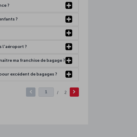
nce ?
enfants ?
 l'aéroport ?
aître ma franchise de bagage ?
é pour excédent de bagages ?
/
2