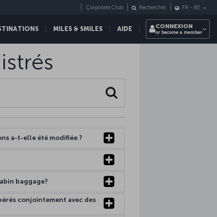
Corporate Club
Rechercher
FR
-
BE
CONNEXION
STINATIONS
MILES & SMILES
AIDE
or become a member
istrés
Search
ns a-t-elle été modifiée ?
 cabin baggage?
opérés conjointement avec des