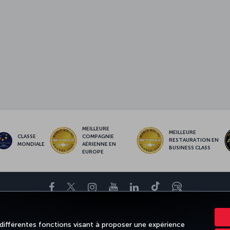
MEILLEURE
MEILLEURE
CLASSE
COMPAGNIE
RESTAURATION EN
MONDIALE
AÉRIENNE EN
BUSINESS CLASS
EUROPE
Facebook
Twitter
Instagram
YouTube
LinkedIn
Tiktok
Blog
ET DESTINATIONS
AIDE
TURKISH AIRLINES HOLIDAYS
MILES & S
 différentes fonctions visant à proposer une expérience