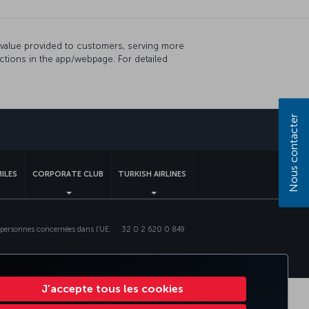
rd value provided to customers, serving more
actions in the app/webpage. For detailed
Nous contacter
MILES
CORPORATE CLUB
TURKISH AIRLINES
 personnes concernées dans l’UE.
32 0 2 620 0 849
J’accepte tous les cookies