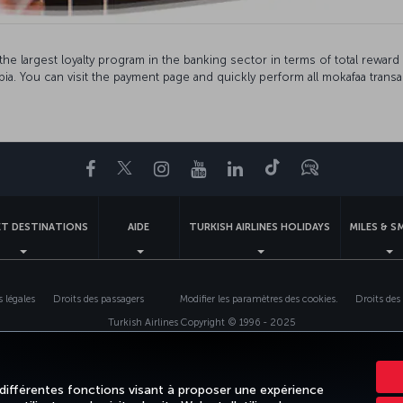
 the largest loyalty program in the banking sector in terms of total rewa
bia. You can visit the payment page and quickly perform all mokafaa trans
Facebook
Twitter
Instagram
YouTube
LinkedIn
Tiktok
Blog
ET DESTINATIONS
AIDE
TURKISH AIRLINES HOLIDAYS
MILES & S
 légales
Droits des passagers
Modifier les paramètres des cookies.
Droits des
Turkish Airlines Copyright © 1996 - 2025
 différentes fonctions visant à proposer une expérience