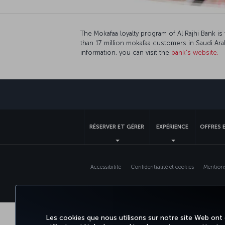
The Mokafaa loyalty program of Al Rajhi Bank is
than 17 million mokafaa customers in Saudi Ara
information, you can visit the
bank's website.
RÉSERVER ET GÉRER
EXPÉRIENCE
OFFRES 
Accessibilité
Confidentialité et cookies
Mentions
Les cookies que nous utilisons sur notre site Web ont