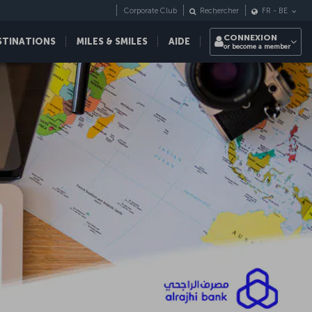
Corporate Club
Rechercher
FR
-
BE
CONNEXION
STINATIONS
MILES & SMILES
AIDE
or become a member