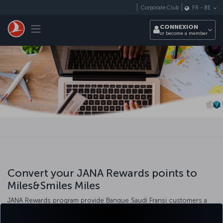
Passer au menu principal
Corporate Club
FR
-
BE
Toggle navigation
CONNEXION
or become a member
Convert your JANA Rewards points to
Miles&Smiles Miles
JANA Rewards program provide Banque Saudi Fransi customers a
360 program of where it give the customer points all of their
banking transactions from transfers, credit card puchases, bill