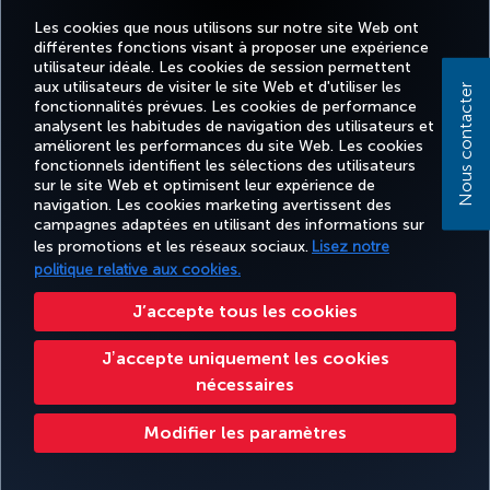
payments and many more. Every 8.000 Jana Points can be
Les cookies que nous utilisons sur notre site Web ont
converted to 1.000 Miles&Smiles Miles. For detailed information
différentes fonctions visant à proposer une expérience
about our cooperation, please visit the
Banque Saudi Fransi
bank
utilisateur idéale. Les cookies de session permettent
website.
aux utilisateurs de visiter le site Web et d'utiliser les
Nous contacter
fonctionnalités prévues. Les cookies de performance
analysent les habitudes de navigation des utilisateurs et
améliorent les performances du site Web. Les cookies
fonctionnels identifient les sélections des utilisateurs
Facebook
Twitter
Instagram
YouTube
LinkedIn
Tiktok
Blog
sur le site Web et optimisent leur expérience de
navigation. Les cookies marketing avertissent des
campagnes adaptées en utilisant des informations sur
TURKISH
MILES
les promotions et les réseaux sociaux.
Lisez notre
RÉSERVER
OFFRES ET
EXPÉRIENCE
AIDE
AIRLINES
&
ET GÉRER
DESTINATIONS
politique relative aux cookies.
HOLIDAYS
SMILES
J’accepte tous les cookies
Accessibilité
Confidentialité et cookies
Mentions légales
Droits des passagers
Jʼaccepte uniquement les cookies
Modifier les paramètres des cookies.
Droits des personnes concernées dans l’UE.
32 0 2 620 0 849
nécessaires
Turkish Airlines Copyright © 1996 - 2025
Modifier les paramètres