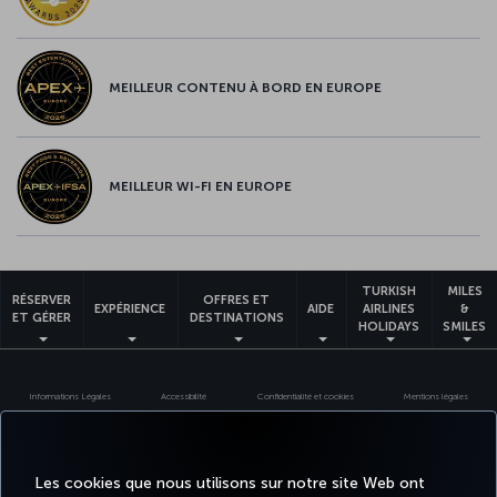
MEILLEUR CONTENU À BORD EN EUROPE
MEILLEUR WI-FI EN EUROPE
TURKISH
MILES
RÉSERVER
OFFRES ET
EXPÉRIENCE
AIDE
AIRLINES
&
ET GÉRER
DESTINATIONS
HOLIDAYS
SMILES
Informations Légales
Accessibilité
Confidentialité et cookies
Mentions légales
Droits des passagers
Change Cookie Settings
Règlement en ligne des litiges
EU Data Subjects Rights
Tariffs (Canada)
Air Passenger Protection Regulation (Canada)
Les cookies que nous utilisons sur notre site Web ont
Accessibility Plan and Feedback Process (Canada)
Accessibility Plan Progress Report