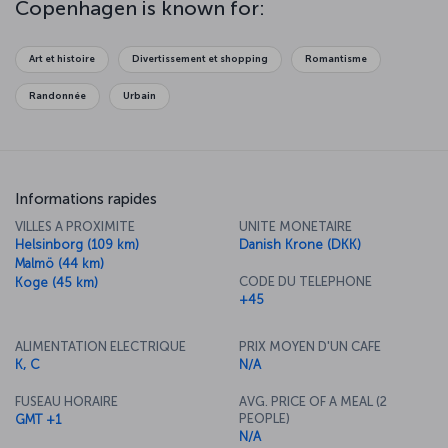
Copenhagen is known for:
Copenhagen's architecture, palaces, parks and sculptures reflect
the artistic stylings of a whole host of eras, so it's really worth
exploring as much as you can. One of the best ways to discover
Art et histoire
Divertissement et shopping
Romantisme
the city is on foot, but the Copenhagen City Bicycles offer just as
appealing an option. However you do it, just let the streets of this
Randonnée
Urbain
wonderful city lead you on a journey of unforgettable discovery.
Informations rapides
VILLES A PROXIMITE
UNITE MONETAIRE
Helsinborg (109 km)
Danish Krone (DKK)
Malmö (44 km)
CODE DU TELEPHONE
Koge (45 km)
+45
ALIMENTATION ELECTRIQUE
PRIX MOYEN D'UN CAFE
K, C
N/A
FUSEAU HORAIRE
AVG. PRICE OF A MEAL (2
PEOPLE)
GMT +1
N/A