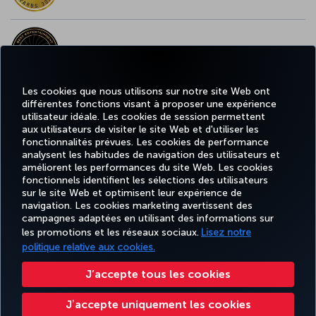
MEILLEUR CONTENU À BORD EN EUROPE
Les cookies que nous utilisons sur notre site Web ont
différentes fonctions visant à proposer une expérience
MEILLEUR WI-FI EN EUROPE
utilisateur idéale. Les cookies de session permettent
aux utilisateurs de visiter le site Web et d'utiliser les
fonctionnalités prévues. Les cookies de performance
analysent les habitudes de navigation des utilisateurs et
améliorent les performances du site Web. Les cookies
fonctionnels identifient les sélections des utilisateurs
TURKISH
MILES
RÉSERVER
OFFRES ET
EXPÉRIENCE
AIDE
AIRLINES
&
sur le site Web et optimisent leur expérience de
ET GÉRER
DESTINATIONS
HOLIDAYS
SMILES
navigation. Les cookies marketing avertissent des
campagnes adaptées en utilisant des informations sur
les promotions et les réseaux sociaux.
Lisez notre
politique relative aux cookies.
Informations Légales
Accessibilité
Confidentialité et cookies
Mentions légales
Droits des passagers
Change Cookie Settings
Règlement en ligne des litiges
J’accepte tous les cookies
EU Data Subjects Rights
Tariffs (Canada)
Air Passenger Protection Regulation (Canada)
Jʼaccepte uniquement les cookies
Accessibility Plan and Feedback Process (Canada)
Accessibility Plan Progress Report