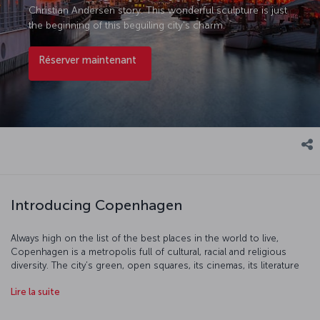
Christian Andersen story. This wonderful sculpture is just
the beginning of this beguiling city's charm.
Réserver maintenant
Introducing Copenhagen
Always high on the list of the best places in the world to live,
Copenhagen is a metropolis full of cultural, racial and religious
diversity. The city’s green, open squares, its cinemas, its literature
and its cultural events will all help take you into a place which really
Lire la suite
is unique. Copenhagen’s restaurants combine Scandinavian cuisine
with the classic tastes of Europe to create dishes which are one of
a kind, particularly when it comes to seafood. You'll find