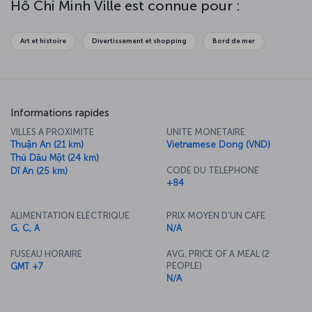
Hô Chi Minh Ville est connue pour :
de votre exploration de la ville, vous découvrirez le musée des
Beaux Arts d'Hô Chi Minh Ville, la basilique Notre-Dame de Saïgon
et bien d'autres édifices qui valent la visite. Après avoir exploré les
Art et histoire
Divertissement et shopping
Bord de mer
temples et les places, cap sur Thai Binh, un marché coloré et
unique en son genre ! Ne manquez pas de goûter la cuisine de
rue exotique qui vous y est proposée. Si vous n'êtes pas tenté,
vous trouverez des restaurants traditionnels dans toute la ville,
offrant un large choix de délicieuses spécialités vietnamiennes.
Informations rapides
VILLES A PROXIMITE
UNITE MONETAIRE
Thuận An (21 km)
Vietnamese Dong (VND)
Thủ Dầu Một (24 km)
CODE DU TELEPHONE
Dĩ An (25 km)
+84
ALIMENTATION ELECTRIQUE
PRIX MOYEN D'UN CAFE
G, C, A
N/A
FUSEAU HORAIRE
AVG. PRICE OF A MEAL (2
PEOPLE)
GMT +7
N/A