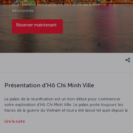
et à l'histoire fascinante ne demande qu'à être
découverte.
Réserver maintenant
Présentation d'Hô Chi Minh Ville
Le palais de la réunification est un bon début pour commencer
votre exploration d'Hô Chi Minh Ville. Le palais porte toujours les
traces de la guerre du Vietnam et tout a été laissé tel quel depuis la
prise de contrôle du Sud par le Nord en 1975. Après la chute du
Lire la suite
gouvernement sud-vietnamien, le Musée des Souvenirs de Guerre
a été créé et expose toujours le matériel de guerre utilisé par les
militaires vietnamiens et les véhicules de combat américains. Lors