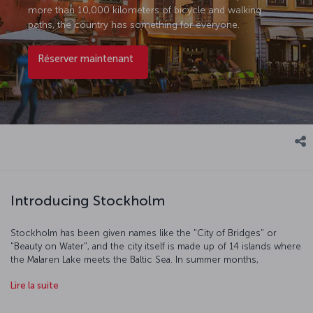
more than 10,000 kilometers of bicycle and walking
paths, the country has something for everyone.
Réserver maintenant
Introducing Stockholm
Stockholm has been given names like the "City of Bridges" or
"Beauty on Water", and the city itself is made up of 14 islands where
the Malaren Lake meets the Baltic Sea. In summer months,
Stockholm is treated to what are known as "white nights", and
Lire la suite
going out to Stureplan and enjoying the vibrant nightlife is
particularly special. In winter months, the sun barely rises, snow
covers the ground, and the frozen Malaren Lake becomes the