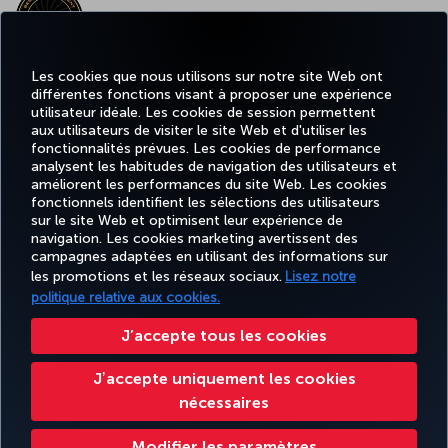
MEILLEUR CONTENU À BORD EN EUROPE
Les cookies que nous utilisons sur notre site Web ont
différentes fonctions visant à proposer une expérience
MEILLEUR WI-FI EN EUROPE
utilisateur idéale. Les cookies de session permettent
aux utilisateurs de visiter le site Web et d'utiliser les
fonctionnalités prévues. Les cookies de performance
analysent les habitudes de navigation des utilisateurs et
améliorent les performances du site Web. Les cookies
fonctionnels identifient les sélections des utilisateurs
TURKISH
MILES
RÉSERVER
OFFRES ET
EXPÉRIENCE
AIDE
AIRLINES
&
sur le site Web et optimisent leur expérience de
ET GÉRER
DESTINATIONS
HOLIDAYS
SMILES
navigation. Les cookies marketing avertissent des
campagnes adaptées en utilisant des informations sur
les promotions et les réseaux sociaux.
Lisez notre
politique relative aux cookies.
Informations Légales
Accessibilité
Confidentialité et cookies
Mentions légales
Droits des passagers
Change Cookie Settings
Règlement en ligne des litiges
J’accepte tous les cookies
EU Data Subjects Rights
Tariffs (Canada)
Air Passenger Protection Regulation (Canada)
Jʼaccepte uniquement les cookies
Accessibility Plan and Feedback Process (Canada)
Accessibility Plan Progress Report
nécessaires
Accessibility Plan Progress Report 2025
Give Feedback on Accessibility
Turkish Airlines Copyright © 1996 - 2026
Modifier les paramètres