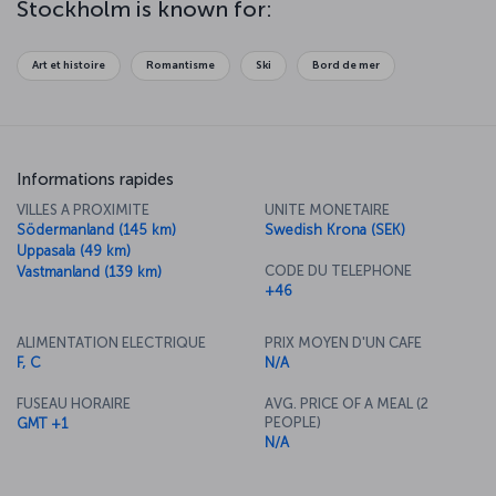
Stockholm is known for:
perfect place to try your hand at some ice-skating. While the
atmosphere of Stockholm changes with the seasons, you'll be
sure to enjoy its natural beauty, history and culture whatever the
Art et histoire
Romantisme
Ski
Bord de mer
time of year.
Informations rapides
VILLES A PROXIMITE
UNITE MONETAIRE
Södermanland (145 km)
Swedish Krona (SEK)
Uppasala (49 km)
CODE DU TELEPHONE
Vastmanland (139 km)
+46
ALIMENTATION ELECTRIQUE
PRIX MOYEN D'UN CAFE
F, C
N/A
FUSEAU HORAIRE
AVG. PRICE OF A MEAL (2
PEOPLE)
GMT +1
N/A