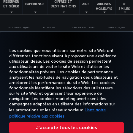
RÉSERVER
OFFRES ET
EXPÉRIENCE
AIDE
AIRLINES
&
ET GÉRER
DESTINATIONS
HOLIDAYS
SMILES
Informations Légales
Accessibilité
Confidentialité et cookies
Mentions légales
Droits des passagers
Change Cookie Settings
Règlement en ligne des litiges
EU Data Subjects Rights
Tariffs (Canada)
Air Passenger Protection Regulation (Canada)
Les cookies que nous utilisons sur notre site Web ont
Accessibility Plan and Feedback Process (Canada)
Accessibility Plan Progress Report
différentes fonctions visant à proposer une expérience
Accessibility Plan Progress Report 2025
Give Feedback on Accessibility
utilisateur idéale. Les cookies de session permettent
aux utilisateurs de visiter le site Web et d'utiliser les
Turkish Airlines Copyright © 1996 - 2026
fonctionnalités prévues. Les cookies de performance
analysent les habitudes de navigation des utilisateurs et
améliorent les performances du site Web. Les cookies
fonctionnels identifient les sélections des utilisateurs
sur le site Web et optimisent leur expérience de
navigation. Les cookies marketing avertissent des
campagnes adaptées en utilisant des informations sur
les promotions et les réseaux sociaux.
Lisez notre
politique relative aux cookies.
J’accepte tous les cookies