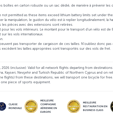
des boîtes en carton robuste ou un sac dédié, de manière à prévenir le
 not permitted as these items exceed lithium battery limits set under 
r la manipulation, le guidon du vélo est à replier longitudinalement, la hau
s les pièces avec des extensions sont retirées.
t pour les vols intérieurs. Le montant pour le transport d'un vélo est de 
 sur les vols internationaux.
on.
 peuvent pas transporter de cargaison de ces tailles. N'oubliez donc pas
 excèdent les tailles appropriées sont transportés sur des vols de fret.
2026 (inclusive): Valid for all network flights departing from destinations
ana, Kayseri, Nevşehir and Turkish Republic of Northern Cyprus and on retur
ne flights) from these destinations, we will transport one bicycle for free
 one piece of sports equipment.
MEILLEURE
MEILLEURE
CLASSE
COMPAGNIE
RESTAURATION EN
MONDIALE
AÉRIENNE EN
BUSINESS CLASS
EUROPE