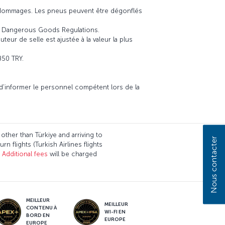
s dommages. Les pneus peuvent être dégonflés
the Dangerous Goods Regulations.
teur de selle est ajustée à la valeur la plus
850 TRY.
 d'informer le personnel compétent lors de la
 other than Türkiye and arriving to
Nous contacter
n flights (Turkish Airlines flights
.
Additional fees
will be charged
MEILLEUR
MEILLEUR
CONTENU À
WI-FI EN
BORD EN
EUROPE
EUROPE