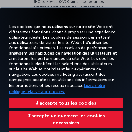
(BIO) et Séville (SVQ), ainsi que pour les
voyages à destination de Denpasar (DPS),
Jakarta (JKT), Malé (MLE) et Manille (MNL), et sur
les trajets retour correspondants, nous
transporterons un équipement de kitesurf
Les cookies que nous utilisons sur notre site Web ont
dans les limites de la franchise de bagages en
différentes fonctions visant à proposer une expérience
soute applicable à votre billet. Des
frais pour
utilisateur idéale. Les cookies de session permettent
équipements sportifs
s’appliquent si vous
aux utilisateurs de visiter le site Web et d'utiliser les
transportez plus d’un article de kitesurf ou si
fonctionnalités prévues. Les cookies de performance
votre voyage inclut une escale de plus de
analysent les habitudes de navigation des utilisateurs et
24 heures en Türkiye.
améliorent les performances du site Web. Les cookies
fonctionnels identifient les sélections des utilisateurs
sur le site Web et optimisent leur expérience de
Facebook
Twitter
Instagram
YouTube
LinkedIn
Tiktok
Blog
navigation. Les cookies marketing avertissent des
campagnes adaptées en utilisant des informations sur
les promotions et les réseaux sociaux.
Lisez notre
TURKISH
MILES
RÉSERVER
OFFRES ET
politique relative aux cookies.
EXPÉRIENCE
AIDE
AIRLINES
&
ET GÉRER
DESTINATIONS
HOLIDAYS
SMILES
J’accepte tous les cookies
Jʼaccepte uniquement les cookies
Accessibilité
Impressum
Confidentialité et cookies
Mentions légales
Droits des passagers
nécessaires
Modifier les paramètres des cookies.
Droits des personnes concernées dans l’UE.