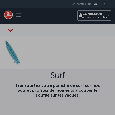
Passer au menu principal
Corporate Club
FR
-
CH
Toggle navigation
CONNEXION
or become a member
Surf
Transportez votre planche de surf sur nos
vols et profitez de moments à couper le
souffle sur les vagues.