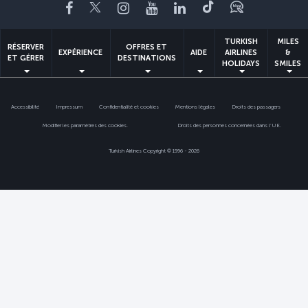
Facebook
Twitter
Instagram
YouTube
LinkedIn
Tiktok
Blog
TURKISH
MILES
RÉSERVER
OFFRES ET
EXPÉRIENCE
AIDE
AIRLINES
&
ET GÉRER
DESTINATIONS
HOLIDAYS
SMILES
Accessibilité
Impressum
Confidentialité et cookies
Mentions légales
Droits des passagers
Modifier les paramètres des cookies.
Droits des personnes concernées dans l’UE.
Turkish Airlines Copyright © 1996 - 2026