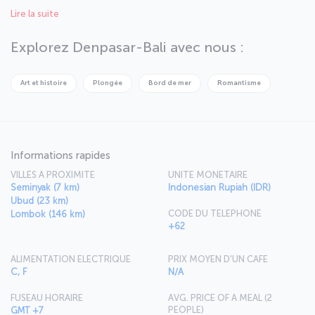
tropical et la température varie entre 20 et 35 degrés Celsius tout
Lire la suite
au long de l’année. Si vous souhaitez visiter Bali, vous devez faire
attention aux moussons qui touchent l’île de temps en temps.
Explorez Denpasar-Bali avec nous :
Art et histoire
Plongée
Bord de mer
Romantisme
Informations rapides
VILLES A PROXIMITE
UNITE MONETAIRE
Seminyak (7 km)
Indonesian Rupiah (IDR)
Ubud (23 km)
CODE DU TELEPHONE
Lombok (146 km)
+62
ALIMENTATION ELECTRIQUE
PRIX MOYEN D'UN CAFE
C, F
N/A
FUSEAU HORAIRE
AVG. PRICE OF A MEAL (2
PEOPLE)
GMT +7