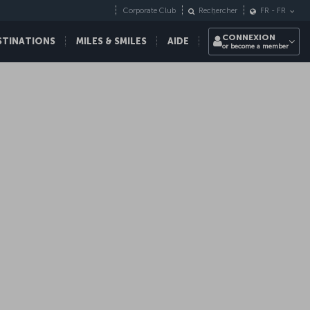
Corporate Club
Rechercher
FR
-
FR
CONNEXION
STINATIONS
MILES & SMILES
AIDE
or become a member