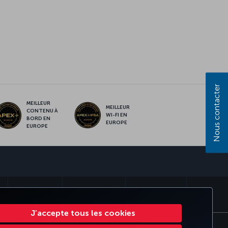
Nous contacter
MEILLEUR
MEILLEUR
CONTENU À
WI-FI EN
BORD EN
EUROPE
EUROPE
S
MILES & SMILES
CORPORATE CLUB
TURKISH AIRLINES
J’accepte tous les cookies