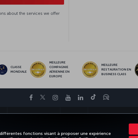
ns about the services we offer
MEILLEURE
MEILLEURE
CLASSE
COMPAGNIE
RESTAURATION EN
MONDIALE
AÉRIENNE EN
BUSINESS CLASS
EUROPE
Facebook
Twitter
Instagram
YouTube
LinkedIn
Tiktok
Blog
NS
DESTINATIONS FAVORITES
AIDE
TURKISH AIRLINES HOLIDAY
 différentes fonctions visant à proposer une expérience