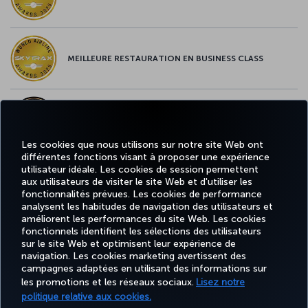
MEILLEURE RESTAURATION EN BUSINESS CLASS
MEILLEUR CONTENU À BORD EN EUROPE
Les cookies que nous utilisons sur notre site Web ont
différentes fonctions visant à proposer une expérience
utilisateur idéale. Les cookies de session permettent
MEILLEUR WI-FI EN EUROPE
aux utilisateurs de visiter le site Web et d'utiliser les
fonctionnalités prévues. Les cookies de performance
analysent les habitudes de navigation des utilisateurs et
améliorent les performances du site Web. Les cookies
fonctionnels identifient les sélections des utilisateurs
sur le site Web et optimisent leur expérience de
Facebook
Twitter
Instagram
YouTube
LinkedIn
Tiktok
Blog
navigation. Les cookies marketing avertissent des
campagnes adaptées en utilisant des informations sur
les promotions et les réseaux sociaux.
Lisez notre
TU
RÉSERVER
OFFRES ET
DESTINATIONS
politique relative aux cookies.
EXPÉRIENCE
AIDE
AI
ET GÉRER
DESTINATIONS
FAVORITES