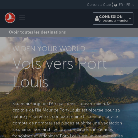
Passer au menu principal
Corporate Club
FR
-
FR
Toggle navigation
CONNEXION
or become a member
Voir toutes les destinations
WIDEN YOUR WORLD
Vols vers Port
Louis
Située au large de l’Afrique, dans l’océan Indien, la
capitale de l’île Maurice Port-Louis est réputée pour sa
nature préservée et son patrimoine historique. La ville
compte de nombreuses plages et abrite une végétation
luxuriante. Son architecture combine les influences
françaises et africaines. Port-Louis est un creuset où les