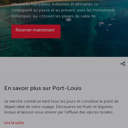
influences françaises, indiennes et africaines se
conjuguent au passé et au présent, avec les monuments
historiques qui côtoient les plages de sable fin.
Réserver maintenant
En savoir plus sur Port-Louis
Le marché central se tient tous les jours et constitue le point de
départ idéal de votre voyage. Découvrez les fruits et légumes
locaux et laissez-vous enivrer par l’effluve des épices locales.
Après votre visite dans ce marché aux mille couleurs, où vous
Lire la suite
trouverez également des objets artisanaux aux influences