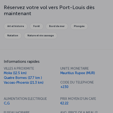
indiennes et locales, place à une visite culturelle au musée Blue
Penny Museum pour découvrir l’histoire du pays. Pour les
Réservez votre vol vers Port-Louis dès
amoureux des plages de sable fin et de la nature verdoyante, Flic en
maintenant
Flac est l’endroit idéal. Ses pages de sable blanc sont parmi les plus
belles au monde. Réservez un billet d’avion vers Port-Louis, à l’île
Maurice, et détendez-vous sous l’ombre des palmiers !
Art et histoire
Forêt
Bord de mer
Plongée
Natation
Nature et vie sauvage
Informations rapides
VILLES A PROXIMITE
UNITE MONETAIRE
Moka (12.5 km)
Mauritius Rupee (MUR)
Quatre Bornes (17.7 km )
CODE DU TELEPHONE
Vacoas-Phoenix (21.3 km)
+230
ALIMENTATION ELECTRIQUE
PRIX MOYEN D'UN CAFE
C,G
€2.22
FUSEAU HORAIRE
AVG. PRICE OF A MEAL (2