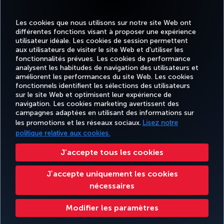
MEILLEUR CONTENU À BORD EN EUROPE
Les cookies que nous utilisons sur notre site Web ont
différentes fonctions visant à proposer une expérience
utilisateur idéale. Les cookies de session permettent
MEILLEUR WI-FI EN EUROPE
aux utilisateurs de visiter le site Web et d'utiliser les
fonctionnalités prévues. Les cookies de performance
analysent les habitudes de navigation des utilisateurs et
améliorent les performances du site Web. Les cookies
fonctionnels identifient les sélections des utilisateurs
sur le site Web et optimisent leur expérience de
Facebook
Twitter
Instagram
YouTube
LinkedIn
Tiktok
Blog
navigation. Les cookies marketing avertissent des
campagnes adaptées en utilisant des informations sur
les promotions et les réseaux sociaux.
Lisez notre
TU
RÉSERVER
OFFRES ET
DESTINATIONS
politique relative aux cookies.
EXPÉRIENCE
AIDE
AI
ET GÉRER
DESTINATIONS
FAVORITES
HO
J’accepte tous les cookies
Jʼaccepte uniquement les cookies
Accessibilité
Confidentialité et cookies
Mentions légales
Droits des passagers
nécessaires
Modifier les paramètres des cookies.
Droits des personnes concernées dans l’UE.
Turkish Airlines Copyright © 1996 - 2025
Modifier les paramètres