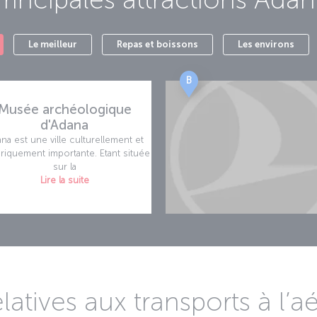
Le meilleur
Repas et boissons
Les environs
B
Musée archéologique
d'Adana
na est une ville culturellement et
oriquement importante. Etant située
sur la
Lire la suite
latives aux transports à l’