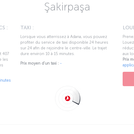
Şakirpaşa
S :
TAXI :
LOUE
Lorsque vous atterrissez à Adana, vous pouvez
Prenez
profiter du service de taxi disponible 24 heures
Louez 
sur 24 afin de rejoindre le centre-ville. Le trajet
réduct
t 407
dure environ 10 à 15 minutes.
aux lo
e les
Prix m
Prix moyen d'un taxi :
-
es
applic
inutes