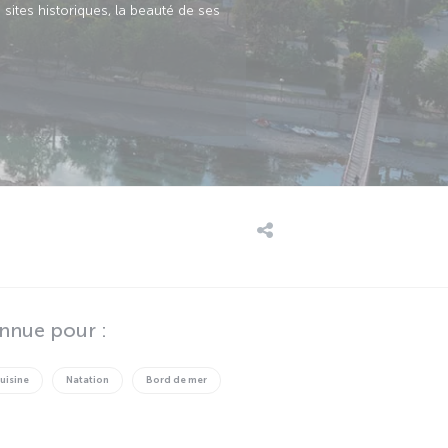
sites historiques, la beauté de ses
nnue pour :
uisine
Natation
Bord de mer