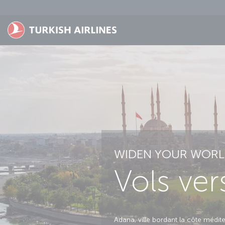
Passer au menu principal
WIDEN YOUR WORL
Vols ve
Adana, ville bordant la côte médi