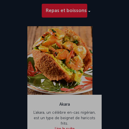
Repas et boissons
Akara
L’akara, un célèbre en-cas nigérian,
est un type de beignet de haricots
frits.
Lire la suite