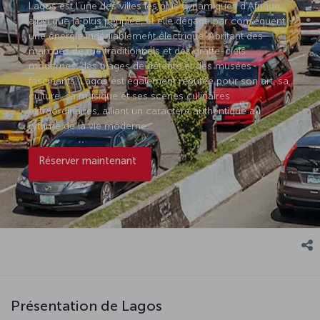
Lagos est l’une des villes les plus dynamiques d’Afrique,
ainsi que la plus peuplée, et elle dégage par conséquent
une énergie indéniablement électrique. Abritant des
marchés de rue traditionnels et des gratte-ciels
modernes, des plages de détente et des musées
fascinants, Lagos est également réputée pour son art, sa
culture, sa musique et ses scènes culinaires
extraordinaires, alliant un caractère authentique au
rythme de la vie moderne.
Réserver maintenant
Présentation de Lagos