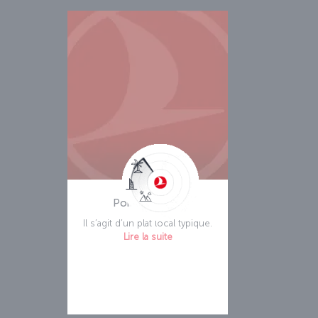
Poisson calulu
Il s’agit d’un plat local typique.
Lire la suite