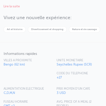
caractère. Les langues locales parlées au détour des rues étroites
Lire la suite
de la vieille ville sont remplacées par l’intonation mélodique du
portugais dans le centre-ville. Réservez des vols vers Luanda et
conversez avec les locaux.
Vivez une nouvelle expérience:
Art et histoire
Divertissement et shopping
Nature et vie sauvage
Informations rapides
VILLES A PROXIMITE
UNITE MONETAIRE
Bengo (62 km)
Seychelles Rupee (SCR)
CODE DU TELEPHONE
+27
ALIMENTATION ELECTRIQUE
PRIX MOYEN D'UN CAFE
C,D,M,N
3 USD
FUSEAU HORAIRE
AVG. PRICE OF A MEAL (2
PEOPLE)
GMT +2