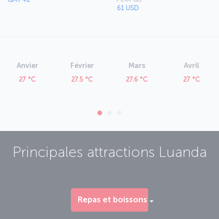
61 USD
Anvier
Février
Mars
Avril
27 °C
27.5 °C
27.6 °C
27 °C
Principales attractions
Luanda
Repas et boissons