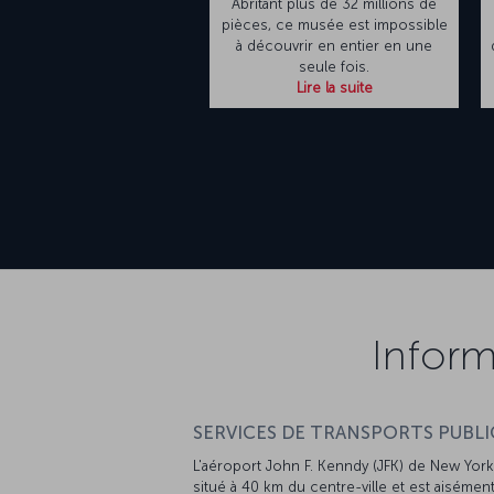
Abritant plus de 32 millions de
pièces, ce musée est impossible
à découvrir en entier en une
seule fois.
Lire la suite
Inform
SERVICES DE TRANSPORTS PUBLIC
L'aéroport John F. Kenndy (JFK) de New York
situé à 40 km du centre-ville et est aisémen