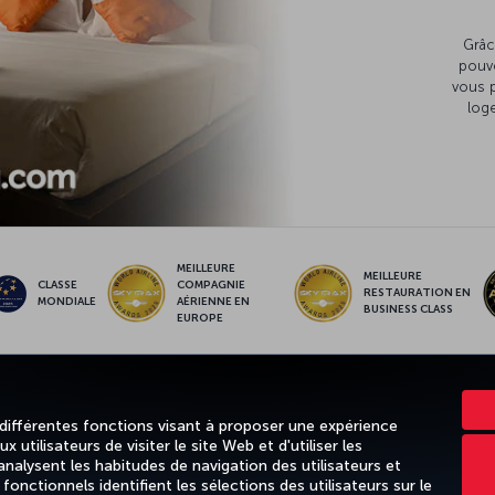
Grâc
pouv
vous 
loge
MEILLEURE
MEILLEURE
CLASSE
COMPAGNIE
RESTAURATION EN
MONDIALE
AÉRIENNE EN
BUSINESS CLASS
EUROPE
NCE
OFFRES ET DESTINATIONS
AIDE
MILES & SMILES
CORPO
 différentes fonctions visant à proposer une expérience
 utilisateurs de visiter le site Web et d'utiliser les
alysent les habitudes de navigation des utilisateurs et
nctionnels identifient les sélections des utilisateurs sur le
entialité et cookies
Mentions légales
Droits des passagers
Change 