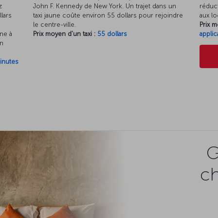
z
John F. Kennedy de New York. Un trajet dans un
réduct
lars
taxi jaune coûte environ 55 dollars pour rejoindre
aux lo
le centre-ville.
Prix m
ène à
Prix moyen d'un taxi :
55 dollars
applic
in
inutes
G
c