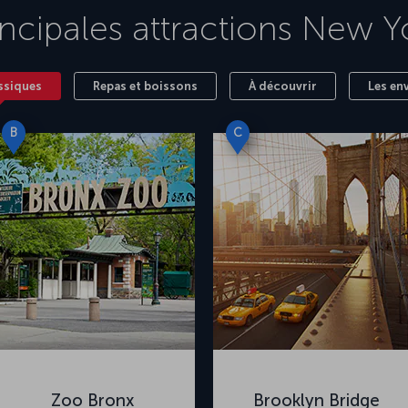
incipales attractions
New Y
ssiques
Repas et boissons
À découvrir
Les en
B
C
Zoo Bronx
Brooklyn Bridge