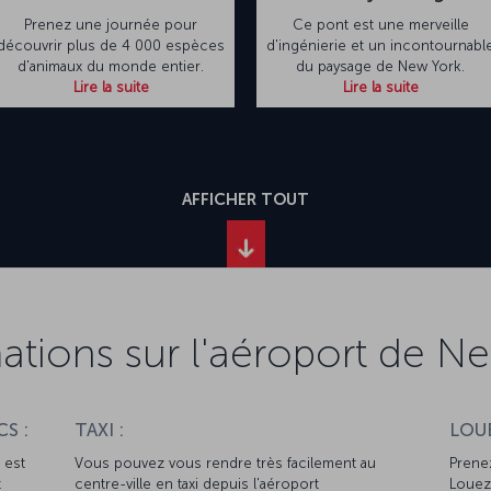
Prenez une journée pour
Ce pont est une merveille
découvrir plus de 4 000 espèces
d'ingénierie et un incontournabl
d'animaux du monde entier.
du paysage de New York.
Lire la suite
Lire la suite
AFFICHER TOUT
ations sur l'aéroport de N
S :
TAXI :
LOUE
 est
Vous pouvez vous rendre très facilement au
Prenez
t
centre-ville en taxi depuis l'aéroport
Louez 