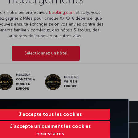
e à notre partenariat avec
Booking.com
et Jolly, vous
ez gagner 2 Miles pour chaque XX,XX € dépensé, que
pouvez ensuite échanger selon vos envies contre des
ments familiaux conviviaux, des hôtels 5 étoiles, des
auberges de jeunesse ou autres villas.
Sélectionnez un hôtel
MEILLEUR
MEILLEUR
CONTENU À
WI-FI EN
BORD EN
EUROPE
EUROPE
RATE CLUB
TURKISH AIRLINES
J’accepte tous les cookies
Jʼaccepte uniquement les cookies
nécessaires
Cookie Settings
Règlement en ligne des litiges