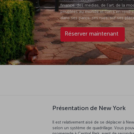
finance, des médias, de l'art, de la mo
peuplées au monde et l'on s'en rend c
dans ses parcs, ses rues, sur ses pla
Réserver maintenant
Présentation de New York
Il est relativement aisé de se déplacer à N
selon un système de quadrillage. Vous pou
promenade à Central Park, avant de rejoindre