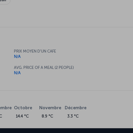
bain
PRIX MOYEN D'UN CAFE
N/A
AVG. PRICE OF A MEAL (2 PEOPLE)
N/A
embre
Octobre
Novembre
Décembre
C
14.4 °C
8.9 °C
3.3 °C