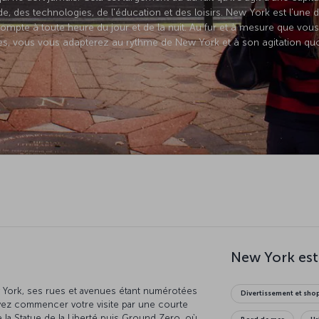
de, des technologies, de l'éducation et des loisirs. New York est l'une 
ompte à toute heure du jour et de la nuit. Au fur et à mesure que vo
ces, vous vous adapterez au rythme de New York et à son agitation quo
New York est
ew York, ses rues et avenues étant numérotées
Divertissement et sh
vez commencer votre visite par une courte
 la Statue de la Liberté puis Ground Zero, où