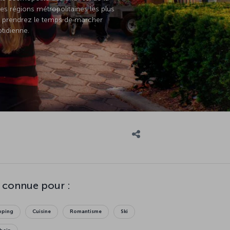
des régions métropolitaines les plus
us prendrez le temps de marcher
tidienne.
 connue pour :
opping
Cuisine
Romantisme
Ski