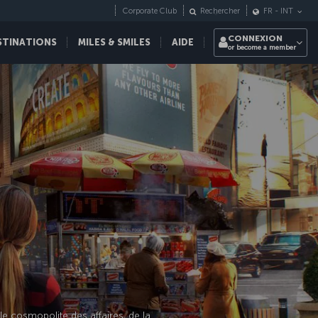
Corporate Club
Rechercher
FR
-
INT
CONNEXION
STINATIONS
MILES & SMILES
AIDE
or become a member
le cosmopolite des affaires, de la