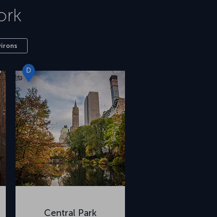
ork
virons
D
Central Park