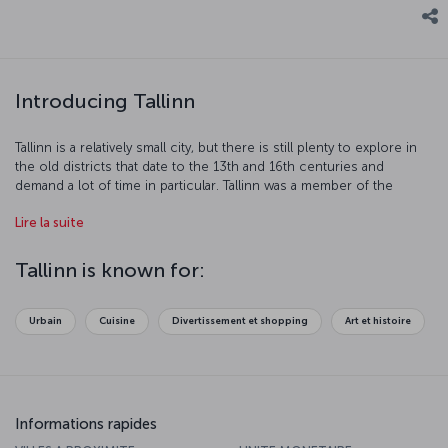
Introducing Tallinn
Tallinn is a relatively small city, but there is still plenty to explore in
the old districts that date to the 13th and 16th centuries and
demand a lot of time in particular. Tallinn was a member of the
Hanseatic League, which was a commercial and defensive
Lire la suite
confederation of merchant guilds, joining in the 13th century.
Discover this old city, which was made a UNESCO World Heritage
Site in 1997.
Tallinn is known for:
Urbain
Cuisine
Divertissement et shopping
Art et histoire
Informations rapides