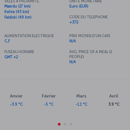
VILLES A PROXIMITE
UNITE MONETAIRE
Maardu (17 km)
Euro (EUR)
Kehra (43 km)
CODE DU TELEPHONE
Faldiski (49 km)
+372
ALIMENTATION ELECTRIQUE
PRIX MOYEN D'UN CAFE
C,F
N/A
FUSEAU HORAIRE
AVG. PRICE OF A MEAL (2
PEOPLE)
GMT +2
N/A
Anvier
Février
Mars
Avril
-3.9 °C
-5 °C
-1.1 °C
3.9 °C