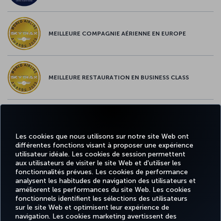
MEILLEURE COMPAGNIE AÉRIENNE EN EUROPE
MEILLEURE RESTAURATION EN BUSINESS CLASS
MEILLEUR CONTENU À BORD EN EUROPE
Les cookies que nous utilisons sur notre site Web ont
différentes fonctions visant à proposer une expérience
utilisateur idéale. Les cookies de session permettent
aux utilisateurs de visiter le site Web et d'utiliser les
MEILLEUR WI-FI EN EUROPE
fonctionnalités prévues. Les cookies de performance
analysent les habitudes de navigation des utilisateurs et
améliorent les performances du site Web. Les cookies
fonctionnels identifient les sélections des utilisateurs
sur le site Web et optimisent leur expérience de
MILES
navigation. Les cookies marketing avertissent des
RÉSERVER
OFFRES ET
EXPÉRIENCE
AIDE
&
CORPORAT