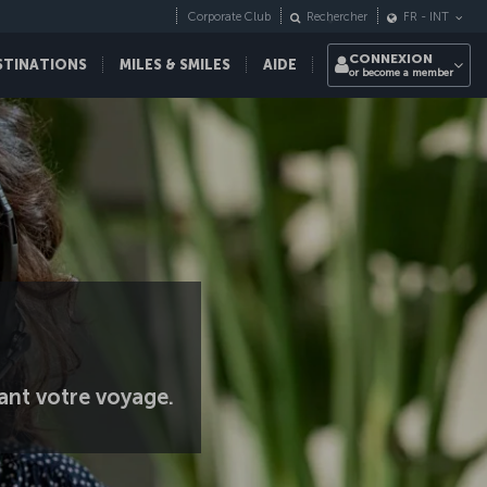
Corporate Club
Rechercher
FR
-
INT
CONNEXION
STINATIONS
MILES & SMILES
AIDE
or become a member
ant votre voyage.