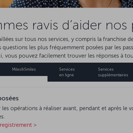
es ravis d’aider nos 
lées sur tous nos services, y compris la franchise de
s questions les plus fréquemment posées par les pass
Ici, vous pouvez facilement trouver les réponses à to
Miles&Smiles
Services
Services
en ligne
supplémentaires
posées
 les opérations à réaliser avant, pendant et après le v
es.
nregistrement >