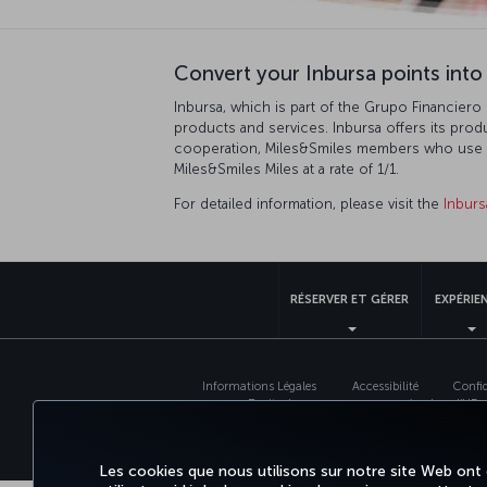
Convert your Inbursa points into
Inbursa, which is part of the Grupo Financiero
products and services. Inbursa offers its prod
cooperation, Miles&Smiles members who use Bla
Miles&Smiles Miles at a rate of 1/1.
For detailed information, please visit the
Inburs
RÉSERVER ET GÉRER
EXPÉRIE
Informations Légales
Accessibilité
Confid
Droits des personnes concernées dans l’UE
Les cookies que nous utilisons sur notre site Web ont