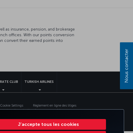
well as insurance, pension, and brokerage
ranch offices. With our points conversion
n convert their earned points into
Nous contacter
RATE CLUB
TURKISH AIRLINES
Cookie Settings
Règlement en ligne des litiges
ment sur la protection des passagers aériens
J’accepte tous les cookies