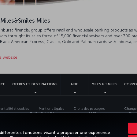
 Miles&Smiles Miles
 Inbursa financial group offers retail and wholesale banking products as 
ucts throught its sales force of 15,000 financial advisers and over 700 b
ck American Express, Classic, Gold and Platinum cards with Inbursa, ca
a website
.
NCE
OFFRES ET DESTINATIONS
AIDE
MILES & SMILES
CORPO
entialité et cookies
Mentions légales
Droits des passagers
Change 
Tarifs (CANADA)
APPR
Règle
Turkish Airlines Copyright © 1996 - 2026
 différentes fonctions visant à proposer une expérience