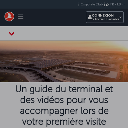
Passer au menu principal
Corporate Club
FR
-
LB
Toggle navigation
CONNEXION
or become a member
Un guide du terminal et
des vidéos pour vous
accompagner lors de
votre première visite